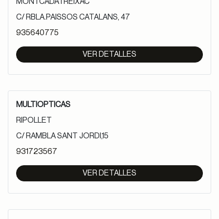
MONTCADA I REIXAC
C/ RBLA.PAISSOS CATALANS, 47
935640775
VER DETALLES
MULTIOPTICAS
RIPOLLET
C/ RAMBLA SANT JORDI,15
931723567
VER DETALLES