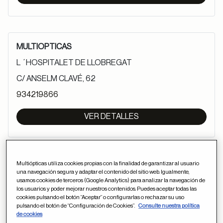
MULTIOPTICAS
L ´HOSPITALET DE LLOBREGAT
C/ ANSELM CLAVÉ, 62
934219866
VER DETALLES
Multiópticas utiliza cookies propias con la finalidad de garantizar al usuario
MULTIOPTICAS
una navegación segura y adaptar el contenido del sitio web. Igualmente,
usamos cookies de terceros (Google Analytics) para analizar la navegación de
L`HOSPITALET DE LLOBREGAT
los usuarios y poder mejorar nuestros contenidos. Puedes aceptar todas las
cookies pulsando el botón “Aceptar” o configurarlas o rechazar su uso
C/ FRANCESC LAYRET,2 BAJO 1 DCHA.
pulsando el botón de “Configuración de Cookies”.
Consulte nuestra política
de cookies
934885420