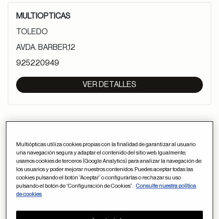
MULTIOPTICAS
TOLEDO
AVDA. BARBER,12
925220949
VER DETALLES
MULTIOPTICAS
Multiópticas utiliza cookies propias con la finalidad de garantizar al usuario
TOLEDO
una navegación segura y adaptar el contenido del sitio web. Igualmente,
usamos cookies de terceros (Google Analytics) para analizar la navegación de
AVDA. RECONQUISTA,8
los usuarios y poder mejorar nuestros contenidos. Puedes aceptar todas las
cookies pulsando el botón “Aceptar” o configurarlas o rechazar su uso
925280323
pulsando el botón de “Configuración de Cookies”.
Consulte nuestra política
de cookies
VER DETALLES