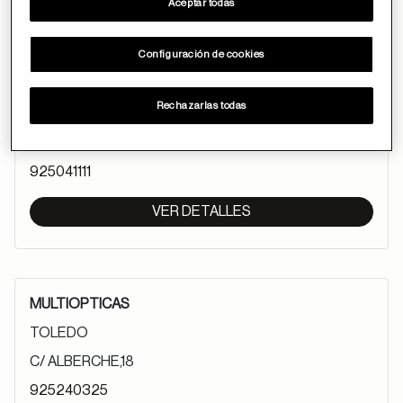
Aceptar todas
Configuración de cookies
MULTIOPTICAS
TOLEDO
Rechazarlas todas
C.C. LUZ DEL TAJO L-102 AVDA. DEL RIO BOLADIEZ,
S/N
925041111
VER DETALLES
MULTIOPTICAS
TOLEDO
C/ ALBERCHE,18
925240325