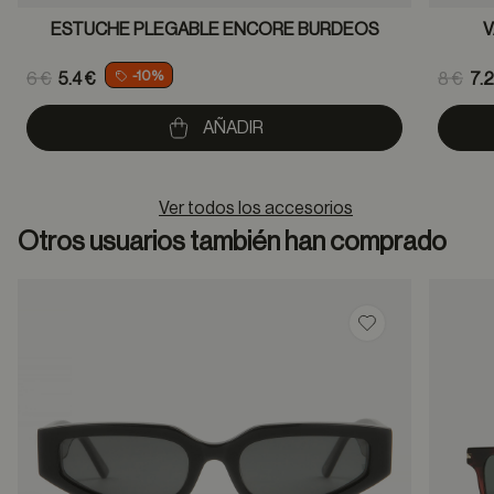
ESTUCHE PLEGABLE ENCORE BURDEOS
V
Price reduced from
Pric
-10%
6 €
5.4 €
8 €
7.2
to
to
AÑADIR
Ver todos los accesorios
Otros usuarios también han comprado
Guardar en favor