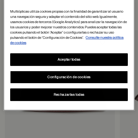
Multiópticas utiliza cookies propias con la finalidad de garantizar al usuario
una navegación segura y adaptar el contenido del sitio web. Igualmente,
Otros usuarios tambien han comprado
usamos cookies de terceros (Google Analytics) para analizar la navegación de
los usuarios y poder mejorar nuestros contenidos. Puedes aceptar todas las
cookies pulsando el botón “Aceptar” o configurarlas o rechazar su uso
pulsando el botón de “Configuración de Cookies”.
Consulte nuestra política
de cookies
Guardar en favor
Aceptar todas
Configuración de cookies
Rechazarlas todas