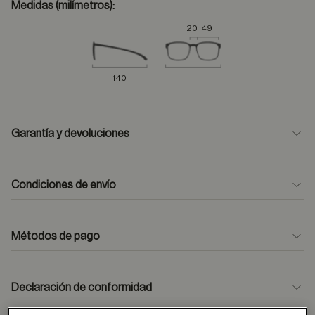
Medidas (milímetros):
20
49
140
Garantía y devoluciones
Condiciones de envío
Métodos de pago
formulario
de contacto
Declaración de conformidad