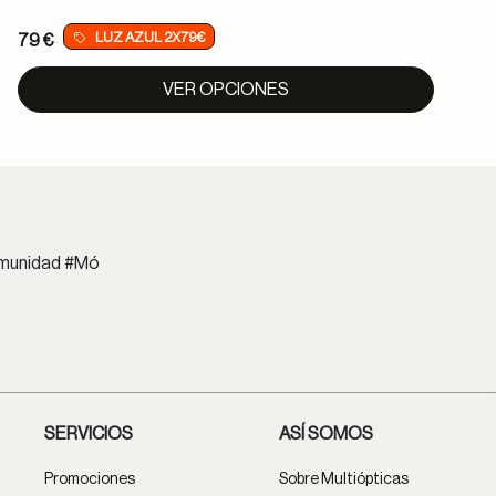
LUZ AZUL 2X79€
79 €
VER OPCIONES
comunidad #Mó
SERVICIOS
ASÍ SOMOS
Promociones
Sobre Multiópticas