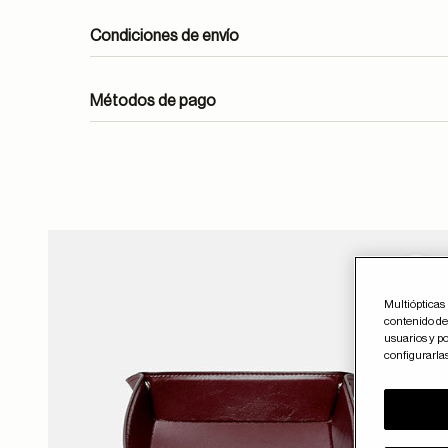
Condiciones de envío
Métodos de pago
ayuda
Guar
Multiópticas 
contenido del
usuarios y po
configurarla