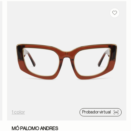
dar en favoritos
Guardar
1 color
Probador virtual
MÓ PALOMO ANDRES