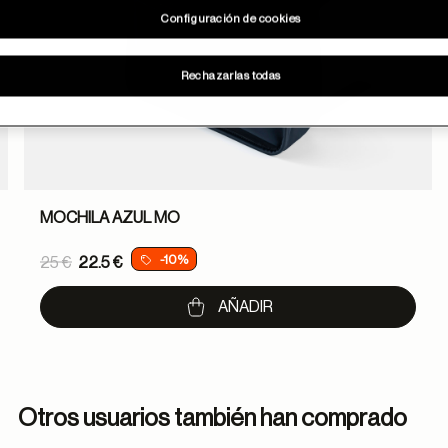
Configuración de cookies
Rechazarlas todas
MOCHILA AZUL MO
Price reduced from
-10%
25 €
22.5 €
to
AÑADIR
Otros usuarios también han comprado