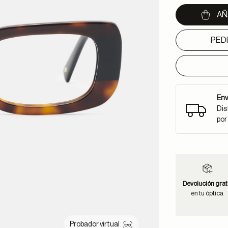
AÑ
PED
Env
Dis
por
Devolución grat
en tu óptica
Probador virtual