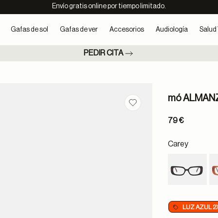
Envío gratis online por tiempo limitado.
Gafas de sol
Gafas de ver
Accesorios
Audiología
Salud 
PEDIR CITA
mó ALMAN
Guardar en favoritos
79 €
Carey
LUZ AZUL 2