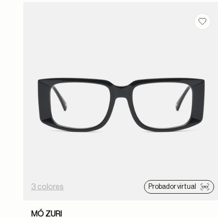
Guar
3 colores
Probador virtual
MÓ ZURI