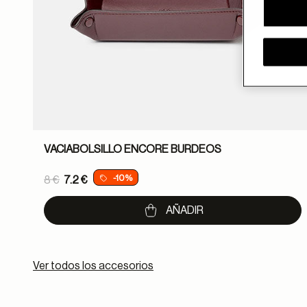
VACIABOLSILLO ENCORE BURDEOS
Price reduced from
-10%
8 €
7.2 €
to
AÑADIR
Ver todos los accesorios