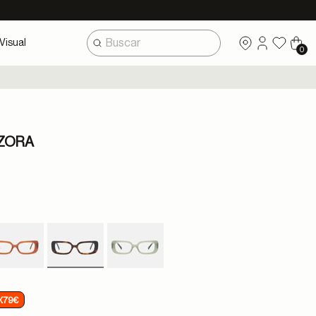
Visual
0
ZORA
selected
X79€