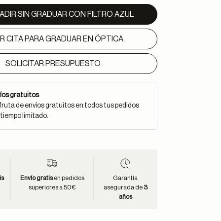
ADIR SIN GRADUAR CON FILTRO AZUL
IR CITA PARA GRADUAR EN ÓPTICA
SOLICITAR PRESUPUESTO
íos gratuitos
fruta de envíos gratuitos en todos tus pedidos
 tiempo limitado.
is
Envío gratis
en pedidos
Garantía
superiores a 50€
asegurada de
3
años