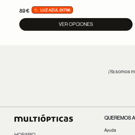
LUZ AZUL 2X79€
89 €
VER OPCIONES
¡Ya somos má
QUEREMOS A
Ayuda