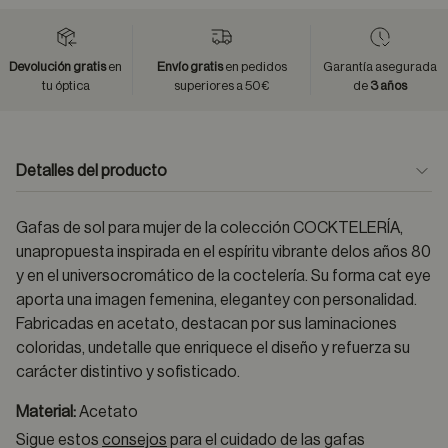
Devolución gratis
en
Envío gratis
en pedidos
Garantía asegurada
tu óptica
superiores a 50€
de
3 años
Detalles del producto
Gafas de sol para mujer de la colección COCKTELERÍA,
unapropuesta inspirada en el espíritu vibrante delos años 80
y en el universocromático de la coctelería. Su forma cat eye
aporta una imagen femenina, elegantey con personalidad.
Fabricadas en acetato, destacan por sus laminaciones
coloridas, undetalle que enriquece el diseño y refuerza su
carácter distintivo y sofisticado.
Material:
Acetato
Sigue estos
consejos
para el cuidado de las gafas