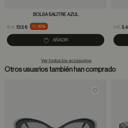
BOLSA SALITRE AZUL
Price reduced from
Pric
-10%
15 €
13.5 €
6 €
5.4
to
to
AÑADIR
Ver todos los accesorios
Otros usuarios también han comprado
Guardar en favor