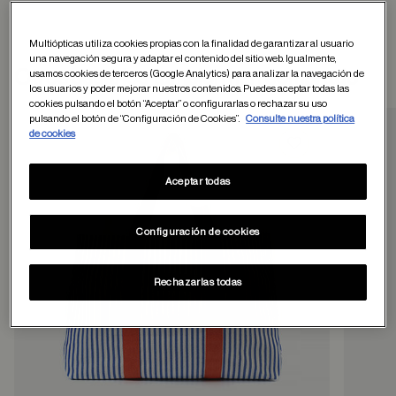
Multiópticas utiliza cookies propias con la finalidad de garantizar al usuario
una navegación segura y adaptar el contenido del sitio web. Igualmente,
Otros usuarios tambien han comprado
usamos cookies de terceros (Google Analytics) para analizar la navegación de
los usuarios y poder mejorar nuestros contenidos. Puedes aceptar todas las
cookies pulsando el botón “Aceptar” o configurarlas o rechazar su uso
pulsando el botón de “Configuración de Cookies”.
Consulte nuestra política
de cookies
Guardar en favor
Aceptar todas
Configuración de cookies
Rechazarlas todas