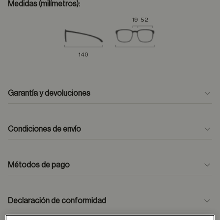
Medidas (milímetros):
19
52
140
Garantía y devoluciones
Condiciones de envío
Métodos de pago
formulario
de contacto
Declaración de conformidad