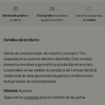
Devolución gratis
en
Envío gratis
en pedidos
Garantía asegurada
tu óptica
superiores a 50€
de
3 años
Detalles del producto
Gafas de sol para mujer, de nuestro concepto TAJ,
inspirada en la esencia vibrante dela India. Este modelo
presenta una silueta geométrica producida en acetato.
Losdetalles en las varillas recuerdan a las formas del bindi
tradicional de Asia aportandoelegancia y sofisticación.
Incluye lentes de sol polarizadas.
Material:
Acetato
Sigue estos
consejos
para el cuidado de las gafas