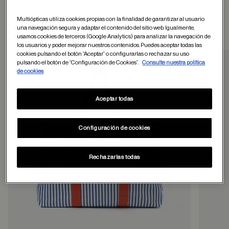
Multiópticas utiliza cookies propias con la finalidad de garantizar al usuario
una navegación segura y adaptar el contenido del sitio web. Igualmente,
Otros usuarios tambien han comprado
usamos cookies de terceros (Google Analytics) para analizar la navegación de
los usuarios y poder mejorar nuestros contenidos. Puedes aceptar todas las
cookies pulsando el botón “Aceptar” o configurarlas o rechazar su uso
pulsando el botón de “Configuración de Cookies”.
Consulte nuestra política
de cookies
Guardar en favor
Aceptar todas
Configuración de cookies
Rechazarlas todas