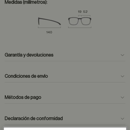
Medidas (milímetros):
19
52
140
Garantía y devoluciones
Condiciones de envío
Métodos de pago
formulario
de contacto
Declaración de conformidad