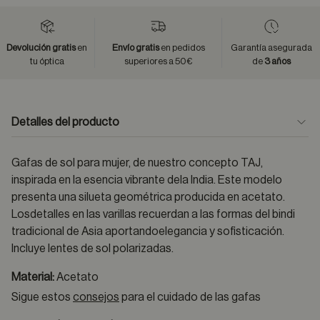
Devolución gratis
en
Envío gratis
en pedidos
Garantía asegurada
tu óptica
superiores a 50€
de
3 años
Detalles del producto
Gafas de sol para mujer, de nuestro concepto TAJ,
inspirada en la esencia vibrante dela India. Este modelo
presenta una silueta geométrica producida en acetato.
Losdetalles en las varillas recuerdan a las formas del bindi
tradicional de Asia aportandoelegancia y sofisticación.
Incluye lentes de sol polarizadas.
Material:
Acetato
Sigue estos
consejos
para el cuidado de las gafas