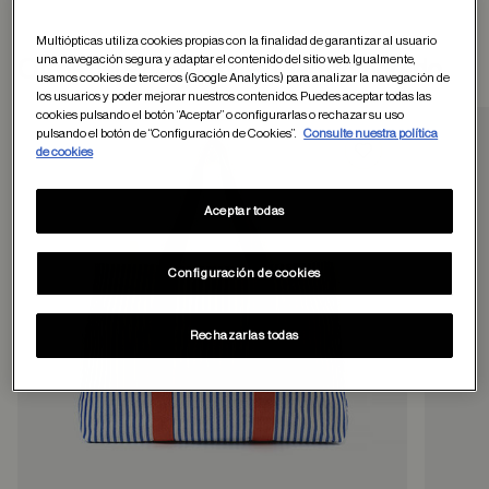
Multiópticas utiliza cookies propias con la finalidad de garantizar al usuario
una navegación segura y adaptar el contenido del sitio web. Igualmente,
Otros usuarios tambien han comprado
usamos cookies de terceros (Google Analytics) para analizar la navegación de
los usuarios y poder mejorar nuestros contenidos. Puedes aceptar todas las
cookies pulsando el botón “Aceptar” o configurarlas o rechazar su uso
pulsando el botón de “Configuración de Cookies”.
Consulte nuestra política
de cookies
Guardar en favor
Aceptar todas
Configuración de cookies
Rechazarlas todas