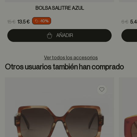
BOLSA SALITRE AZUL
Price reduced from
Pric
-10%
15 €
13.5 €
6 €
5.4
to
to
AÑADIR
Ver todos los accesorios
Otros usuarios también han comprado
Guardar en favor