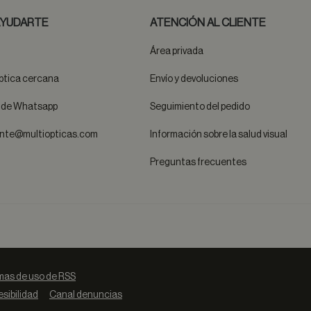
YUDARTE
ATENCIÓN AL CLIENTE
Área privada
ptica cercana
Envío y devoluciones
t de Whatsapp
Seguimiento del pedido
ente@multiopticas.com
Información sobre la salud visual
Preguntas frecuentes
as de uso de RSS
sibilidad
Canal denuncias