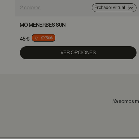
2 colores
Probador virtual
MÓ MENERBES SUN
2X59€
45 €
VER OPCIONES
¡Ya somos má