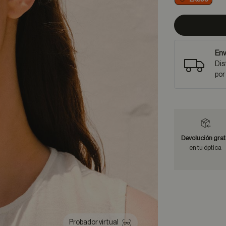
Env
Dis
por
Devolución grat
en tu óptica
Probador virtual