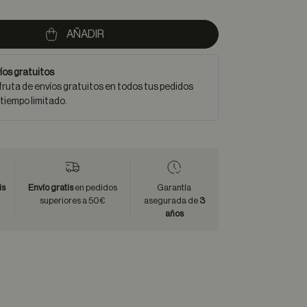
AÑADIR
íos gratuitos
fruta de envíos gratuitos en todos tus pedidos
 tiempo limitado.
is
Envío gratis
en pedidos
Garantía
superiores a 50€
asegurada de
3
años