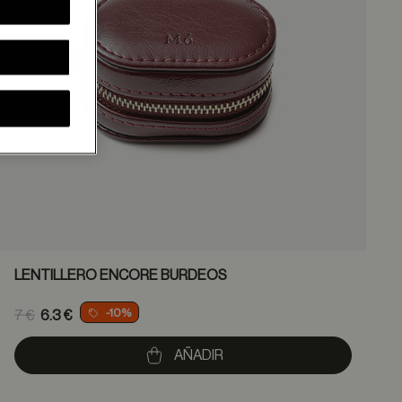
LENTILLERO ENCORE BURDEOS
Price reduced from
-10%
7 €
6.3 €
8
to
AÑADIR