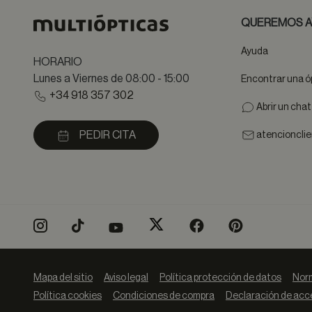
QUEREMOS A
Ayuda
HORARIO
Lunes a Viernes de 08:00 - 15:00
Encontrar una ó
+34 918 357 302
Abrir un cha
PEDIR CITA
atencioncli
Mapa del sitio
Aviso legal
Política protección de datos
Norm
Política cookies
Condiciones de compra
Declaración de acce