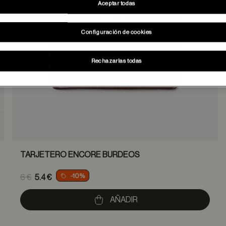
Aceptar todas
Configuración de cookies
Rechazarlas todas
TARJETERO ENCORE BURDEOS
Price reduced from
-10%
6 €
5.4 €
to
AÑADIR