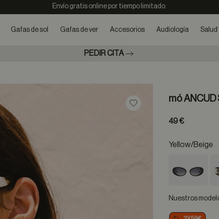
Envío gratis online por tiempo limitado.
Gafas de sol
Gafas de ver
Accesorios
Audiología
Salud 
PEDIR CITA
mó ANCUD
Guardar en favoritos
49 €
Yellow/beige
Nuestros modelos
2X59€