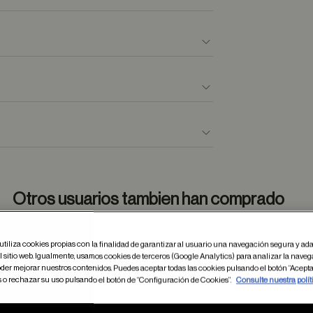
Otros usuarios tambien han comprado
utiliza cookies propias con la finalidad de garantizar al usuario una navegación segura y ada
 sitio web. Igualmente, usamos cookies de terceros (Google Analytics) para analizar la naveg
dar en favoritos
Guardar
der mejorar nuestros contenidos. Puedes aceptar todas las cookies pulsando el botón “Acepta
s o rechazar su uso pulsando el botón de “Configuración de Cookies”.
Consulte nuestra polít