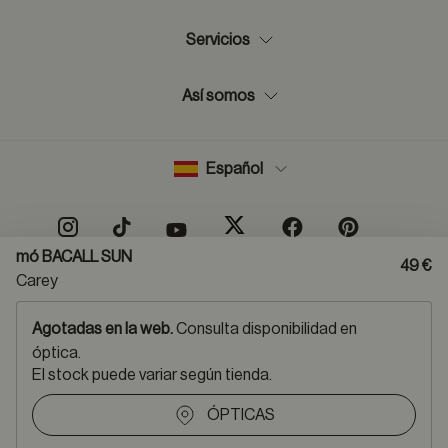
Servicios
Así somos
Español
mó BACALL SUN
49 €
Carey
Mapa del sitio
Aviso legal
Política protección de datos
Normas de uso de RSS
Agotadas en la web.
Consulta disponibilidad en
Política cookies
Condiciones de compra
óptica.
Declaración de accesibilidad
Canal denuncias
El stock puede variar según tienda.
Métodos de pago:
ÓPTICAS