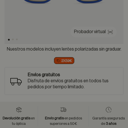
Probador virtual
Nuestros modelos incluyen lentes polarizadas sin graduar.
2X59€
Envíos gratuitos
Disfruta de envíos gratuitos en todos tus
pedidos por tiempo limitado.
Devolución gratis
en
Envío gratis
en pedidos
Garantía asegurada
tu óptica
superiores a 50€
de
3 años