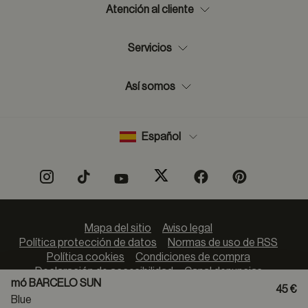
Atención al cliente
Servicios
Así somos
Español
Mapa del sitio
Aviso legal
Política protección de datos
Normas de uso de RSS
Política cookies
Condiciones de compra
Declaración de accesibilidad
Canal denuncias
mó BARCELO SUN
45 €
Blue
Métodos de pago: