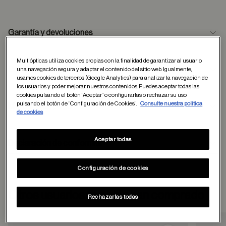
Garantía y devoluciones
Multiópticas utiliza cookies propias con la finalidad de garantizar al usuario
Condiciones de envío
una navegación segura y adaptar el contenido del sitio web. Igualmente,
usamos cookies de terceros (Google Analytics) para analizar la navegación de
los usuarios y poder mejorar nuestros contenidos. Puedes aceptar todas las
cookies pulsando el botón “Aceptar” o configurarlas o rechazar su uso
pulsando el botón de “Configuración de Cookies”.
Consulte nuestra política
Métodos de pago
de cookies
formulario
de contacto
Aceptar todas
Declaración de conformidad
Configuración de cookies
Otros usuarios también han comprado
Rechazarlas todas