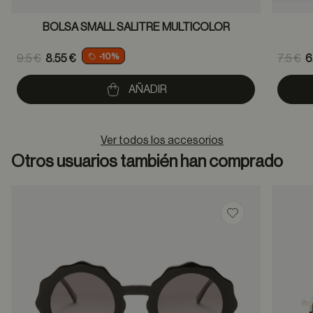
BOLSA SMALL SALITRE MULTICOLOR
Price reduced from
Pric
-10%
9.5 €
8.55 €
7.5 €
6
to
to
AÑADIR
Ver todos los accesorios
Otros usuarios también han comprado
Guardar en favor