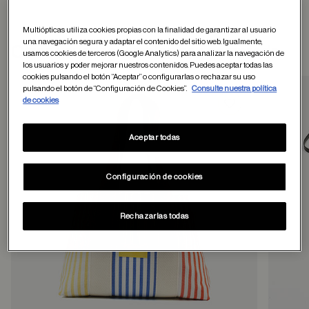
Multiópticas utiliza cookies propias con la finalidad de garantizar al usuario
una navegación segura y adaptar el contenido del sitio web. Igualmente,
Otros usuarios tambien han comprado
usamos cookies de terceros (Google Analytics) para analizar la navegación de
los usuarios y poder mejorar nuestros contenidos. Puedes aceptar todas las
cookies pulsando el botón “Aceptar” o configurarlas o rechazar su uso
pulsando el botón de “Configuración de Cookies”.
Consulte nuestra política
de cookies
Guardar en favor
Aceptar todas
Configuración de cookies
Rechazarlas todas