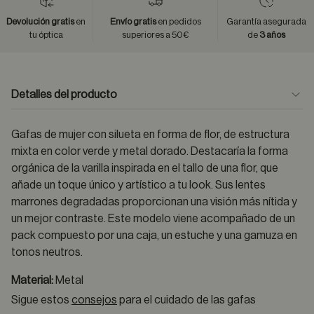
Devolución gratis
en
Envío gratis
en pedidos
Garantía asegurada
tu óptica
superiores a 50€
de
3 años
Detalles del producto
Gafas de mujer con silueta en forma de flor, de estructura
mixta en color verde y metal dorado. Destacaría la forma
orgánica de la varilla inspirada en el tallo de una flor, que
añade un toque único y artístico a tu look. Sus lentes
marrones degradadas proporcionan una visión más nítida y
un mejor contraste. Este modelo viene acompañado de un
pack compuesto por una caja, un estuche y una gamuza en
tonos neutros.
Material:
Metal
Sigue estos
consejos
para el cuidado de las gafas