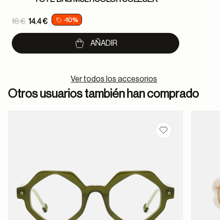
Price reduced from
-10%
16 €
14.4 €
to
AÑADIR
Ver todos los accesorios
Otros usuarios también han comprado
Guardar en favor