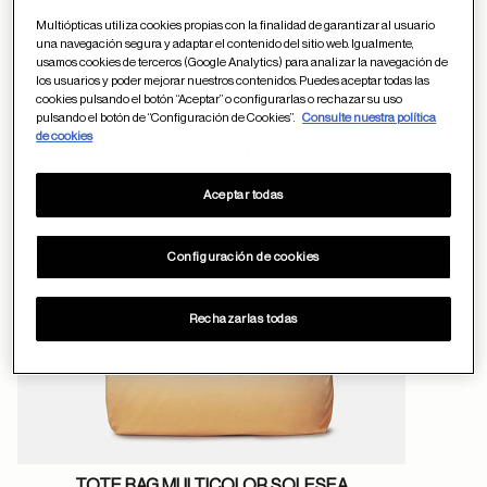
Multiópticas utiliza cookies propias con la finalidad de garantizar al usuario
ayuda
Otros usuarios tambien han comprado
una navegación segura y adaptar el contenido del sitio web. Igualmente,
usamos cookies de terceros (Google Analytics) para analizar la navegación de
los usuarios y poder mejorar nuestros contenidos. Puedes aceptar todas las
cookies pulsando el botón “Aceptar” o configurarlas o rechazar su uso
pulsando el botón de “Configuración de Cookies”.
Consulte nuestra política
Guardar en favor
de cookies
Aceptar todas
Configuración de cookies
Rechazarlas todas
TOTE BAG MULTICOLOR SOLESEA