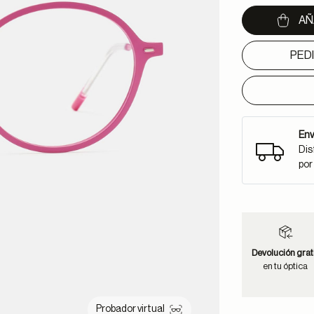
AÑ
PED
Env
Dis
por
Devolución grat
en tu óptica
Probador virtual