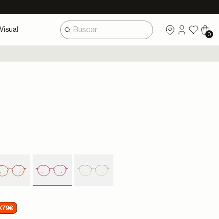
Visual
0
selected
X79€