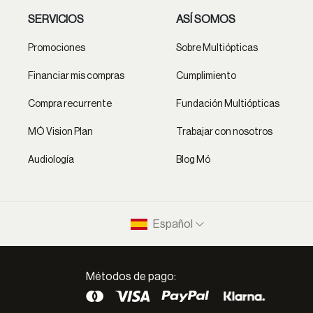
SERVICIOS
ASÍ SOMOS
Promociones
Sobre Multiópticas
Financiar mis compras
Cumplimiento
Compra recurrente
Fundación Multiópticas
MÓ Vision Plan
Trabajar con nosotros
Audiología
Blog Mó
Español
Métodos de pago: