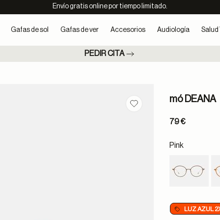
Envío gratis online por tiempo limitado.
Gafas de sol
Gafas de ver
Accesorios
Audiología
Salud 
PEDIR CITA
mó DEANA
Guardar en favoritos
79 €
Pink
LUZ AZUL 2