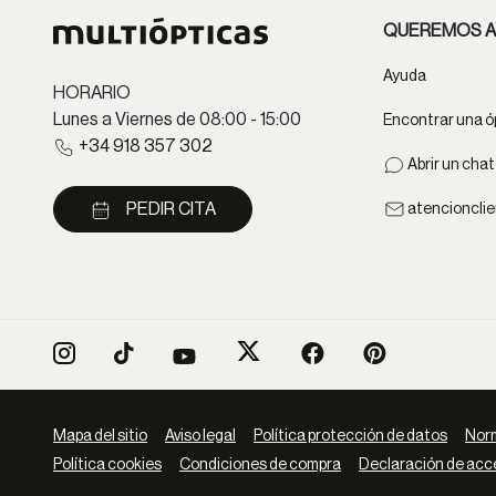
QUEREMOS A
Ayuda
HORARIO
Lunes a Viernes de 08:00 - 15:00
Encontrar una ó
+34 918 357 302
Abrir un cha
PEDIR CITA
atencioncli
Mapa del sitio
Aviso legal
Política protección de datos
Norm
Política cookies
Condiciones de compra
Declaración de acce