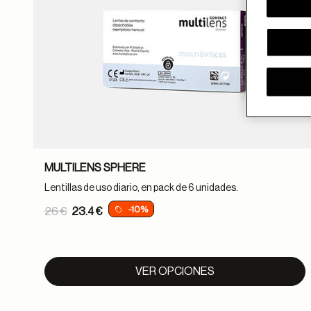
MULTILENS SPHERE
Lentillas de uso diario, en pack de 6 unidades.
Price reduced from
-10%
26 €
23.4 €
to
VER OPCIONES