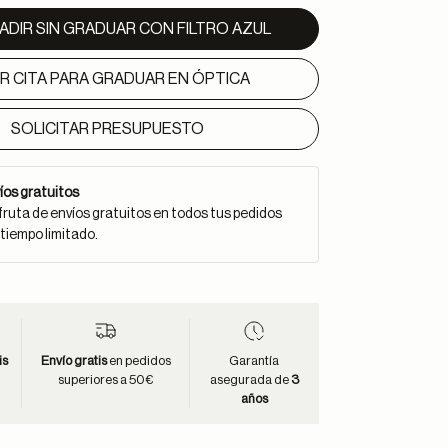
ADIR SIN GRADUAR CON FILTRO AZUL
IR CITA PARA GRADUAR EN ÓPTICA
SOLICITAR PRESUPUESTO
íos gratuitos
fruta de envíos gratuitos en todos tus pedidos
 tiempo limitado.
is
Envío gratis
en pedidos
Garantía
superiores a 50€
asegurada de
3
años