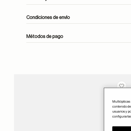
Condiciones de envío
Métodos de pago
ayuda
Guar
Multiópticas 
contenido del
usuarios y po
configurarla