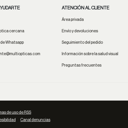
YUDARTE
ATENCIÓN AL CLIENTE
Área privada
ptica cercana
Envío y devoluciones
t de Whatsapp
Seguimiento del pedido
ente@multiopticas.com
Información sobre la salud visual
Preguntas frecuentes
as de uso de RSS
sibilidad
Canal denuncias