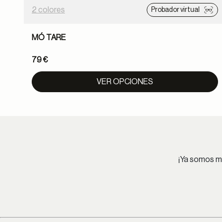
2 colores
Probador virtual
MÓ TARE
79 €
VER OPCIONES
¡Ya somos má