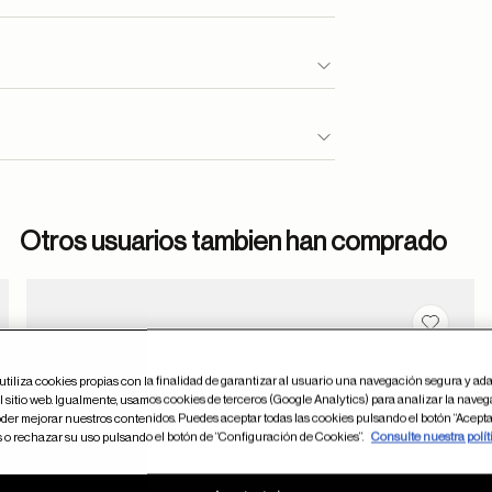
Otros usuarios tambien han comprado
dar en favoritos
Guardar
utiliza cookies propias con la finalidad de garantizar al usuario una navegación segura y ada
 sitio web. Igualmente, usamos cookies de terceros (Google Analytics) para analizar la naveg
der mejorar nuestros contenidos. Puedes aceptar todas las cookies pulsando el botón “Acepta
s o rechazar su uso pulsando el botón de “Configuración de Cookies”.
Consulte nuestra polít