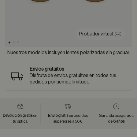
Probador virtual
Nuestros modelos incluyen lentes polarizadas sin graduar.
Envíos gratuitos
Disfruta de envíos gratuitos en todos tus
pedidos por tiempo limitado.
Devolución gratis
en
Envío gratis
en pedidos
Garantía asegurada
tu óptica
superiores a 50€
de
3 años