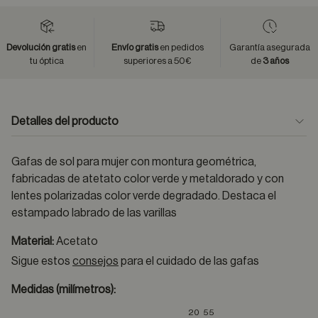
Devolución gratis
en
Envío gratis
en pedidos
Garantía asegurada
tu óptica
superiores a 50€
de
3 años
Detalles del producto
Gafas de sol para mujer con montura geométrica,
fabricadas de atetato color verde y metaldorado y con
lentes polarizadas color verde degradado. Destaca el
estampado labrado de las varillas
Material:
Acetato
Sigue estos
consejos
para el cuidado de las gafas
Medidas (milímetros):
20
55