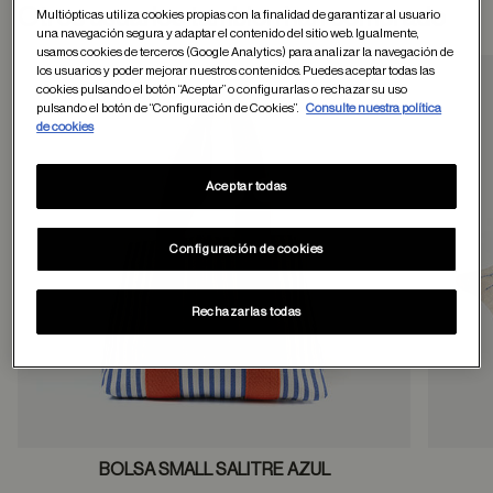
Otros usuarios tambien han comprado
Multiópticas utiliza cookies propias con la finalidad de garantizar al usuario
una navegación segura y adaptar el contenido del sitio web. Igualmente,
usamos cookies de terceros (Google Analytics) para analizar la navegación de
los usuarios y poder mejorar nuestros contenidos. Puedes aceptar todas las
cookies pulsando el botón “Aceptar” o configurarlas o rechazar su uso
pulsando el botón de “Configuración de Cookies”.
Consulte nuestra política
Guardar en favor
de cookies
Aceptar todas
Configuración de cookies
Rechazarlas todas
BOLSA SMALL SALITRE AZUL