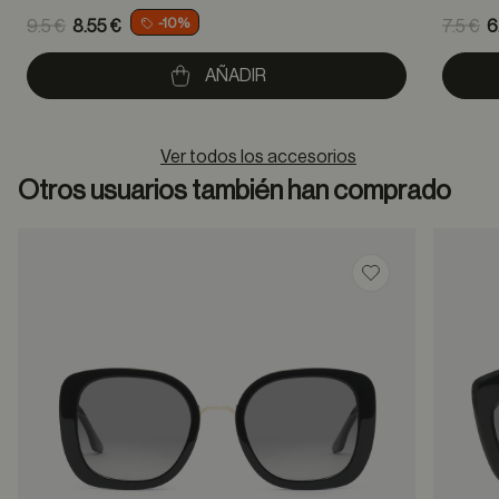
Price reduced from
Pric
-10%
9.5 €
8.55 €
7.5 €
6
to
to
AÑADIR
Ver todos los accesorios
Otros usuarios también han comprado
Guardar en favor