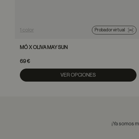
1 color
Probador virtual
MÓ X OLIVA MAY SUN
69 €
VER OPCIONES
¡Ya somos má