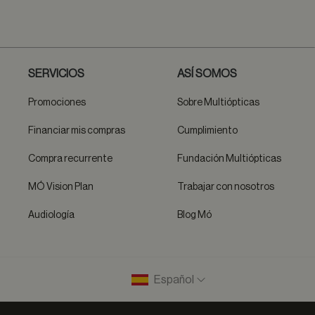
SERVICIOS
ASÍ SOMOS
Promociones
Sobre Multiópticas
Financiar mis compras
Cumplimiento
Compra recurrente
Fundación Multiópticas
MÓ Vision Plan
Trabajar con nosotros
Audiología
Blog Mó
Español