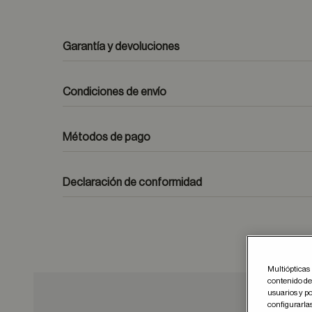
Garantía y devoluciones
Condiciones de envío
Métodos de pago
formulario de contacto
Declaración de conformidad
Multiópticas 
contenido del
usuarios y po
configurarla
Guar