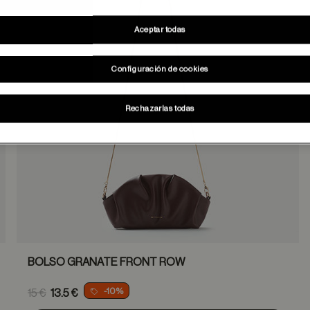
Aceptar todas
Configuración de cookies
Rechazarlas todas
BOLSO GRANATE FRONT ROW
Price reduced from
-10%
15 €
13.5 €