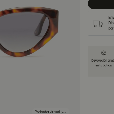
Env
Dis
por
Devolución grat
en tu óptica
Probador virtual