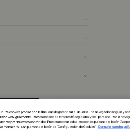
Otros usuarios tambien han comprado
utiliza cookies propias con la finalidad de garantizar al usuario una navegación segura y ada
 sitio web. Igualmente, usamos cookies de terceros (Google Analytics) para analizar la naveg
der mejorar nuestros contenidos. Puedes aceptar todas las cookies pulsando el botón “Acepta
s o rechazar su uso pulsando el botón de “Configuración de Cookies”.
Consulte nuestra polít
dar en favoritos
Guardar