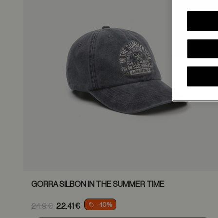
GORRA SILBON IN THE SUMMER TIME
Price reduced from
-10%
24.9 €
22.41 €