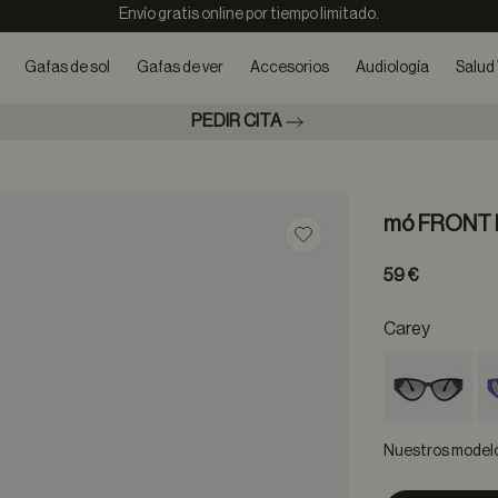
Envío gratis online por tiempo limitado.
Gafas de sol
Gafas de ver
Accesorios
Audiología
Salud 
PEDIR CITA
mó FRONT
Guardar en favoritos
59 €
Carey
Nuestros modelos