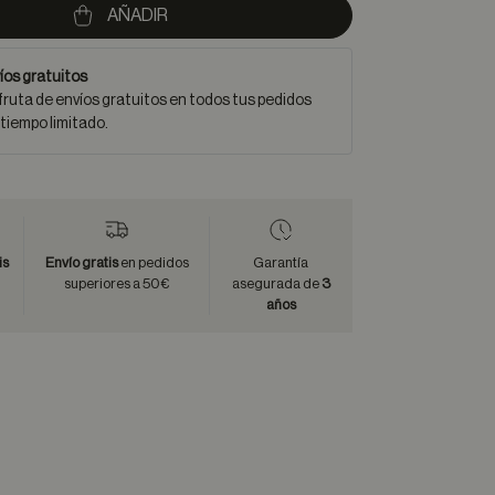
AÑADIR
íos gratuitos
fruta de envíos gratuitos en todos tus pedidos
 tiempo limitado.
is
Envío gratis
en pedidos
Garantía
superiores a 50€
asegurada de
3
años