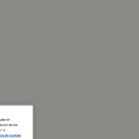
ptar el
ación de los
r” o
ica de cookies
 en favoritos