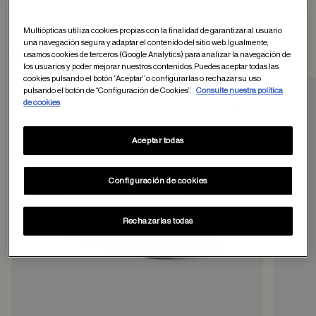
Multiópticas utiliza cookies propias con la finalidad de garantizar al usuario
una navegación segura y adaptar el contenido del sitio web. Igualmente,
Otros usuarios tambien han comprado
usamos cookies de terceros (Google Analytics) para analizar la navegación de
los usuarios y poder mejorar nuestros contenidos. Puedes aceptar todas las
cookies pulsando el botón “Aceptar” o configurarlas o rechazar su uso
pulsando el botón de “Configuración de Cookies”.
Consulte nuestra política
de cookies
Guardar en favor
Aceptar todas
Configuración de cookies
Rechazarlas todas