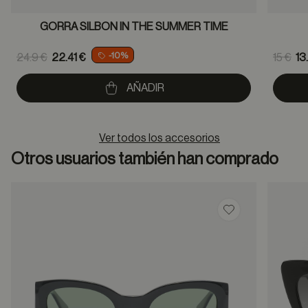
GORRA SILBON IN THE SUMMER TIME
Price reduced from
Pric
-10%
24.9 €
22.41 €
15 €
13
to
to
AÑADIR
Ver todos los accesorios
Otros usuarios también han comprado
Guardar en favor