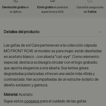
Devolución gratis
en
Envío gratis
en pedidos
Garantía asegurada
tu óptica
superiores a 50€
de
3 años
Detalles del producto
Las gafas de sol Cara pertenecen a la colección cápsula
MÓ FRONT ROW, el modelo es para mujer, están diseñadas
en acetato blanco , con silueta "cat-eye". Como elemento
especial, destaca su bisagra circular con el logo grabado,
que aporta elegancia a eta silueta. Sus lentes grises
degradadas polarizadas ofrecen una visión más nítida y
contrastada. Van acompañadas de un estuche-bolsito de
diseño exclusivo y gamuza.
Material:
Acetato
Sigue estos
consejos
para el cuidado de las gafas