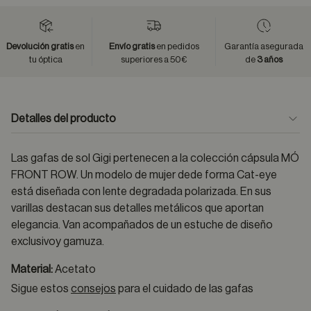
Devolución gratis
en
Envío gratis
en pedidos
Garantía asegurada
tu óptica
superiores a 50€
de
3 años
Detalles del producto
Las gafas de sol Gigi pertenecen a la colección cápsula MÓ
FRONT ROW. Un modelo de mujer dede forma Cat-eye
está diseñada con lente degradada polarizada. En sus
varillas destacan sus detalles metálicos que aportan
elegancia. Van acompañados de un estuche de diseño
exclusivoy gamuza.
Material:
Acetato
Sigue estos
consejos
para el cuidado de las gafas