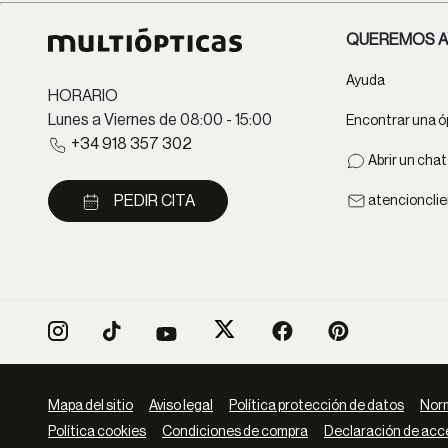
QUEREMOS A
Ayuda
HORARIO
Lunes a Viernes de 08:00 - 15:00
Encontrar una ó
+34 918 357 302
Abrir un cha
PEDIR CITA
atencioncli
Mapa del sitio
Aviso legal
Política protección de datos
Norm
Política cookies
Condiciones de compra
Declaración de acce