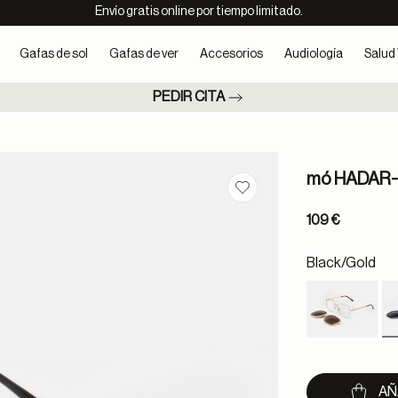
Envío gratis online por tiempo limitado.
Gafas de sol
Gafas de ver
Accesorios
Audiología
Salud 
PEDIR CITA
mó HADAR
Guardar en favoritos
109 €
Black/gold
AÑ