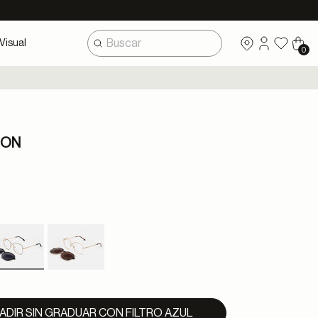
Visual
0
-ON
selected
ADIR SIN GRADUAR CON FILTRO AZUL