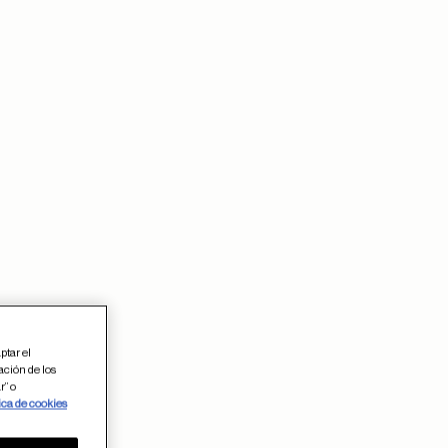
ptar el
ación de los
 en favoritos
r” o
ica de cookies