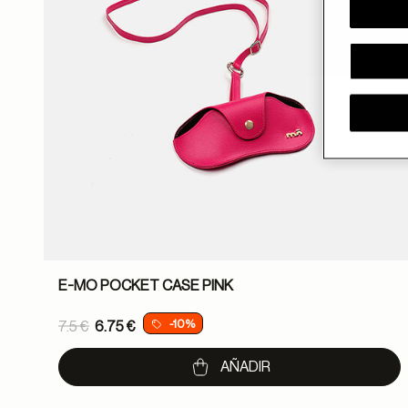
E-MO POCKET CASE PINK
Price reduced from
-10%
7.5 €
6.75 €
to
AÑADIR