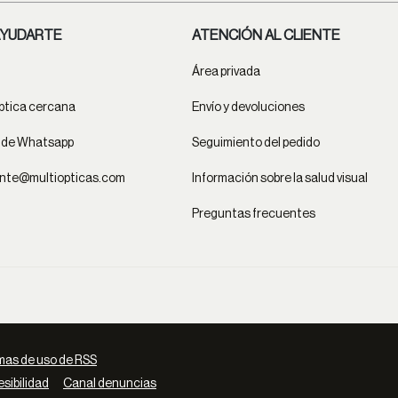
YUDARTE
ATENCIÓN AL CLIENTE
Área privada
ptica cercana
Envío y devoluciones
t de Whatsapp
Seguimiento del pedido
ente@multiopticas.com
Información sobre la salud visual
Preguntas frecuentes
as de uso de RSS
sibilidad
Canal denuncias