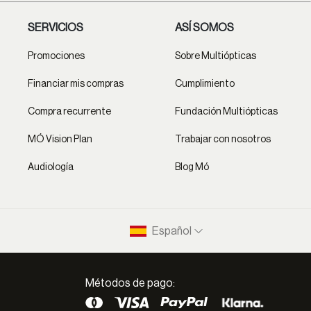
SERVICIOS
ASÍ SOMOS
Promociones
Sobre Multiópticas
Financiar mis compras
Cumplimiento
Compra recurrente
Fundación Multiópticas
MÓ Vision Plan
Trabajar con nosotros
Audiología
Blog Mó
Español
Métodos de pago: