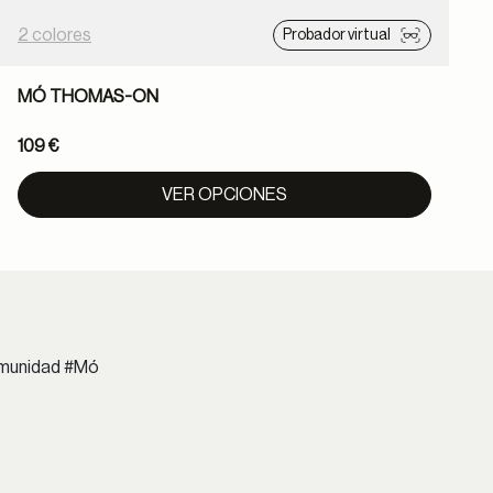
2 colores
3
Probador virtual
MÓ THOMAS-ON
109 €
1
VER OPCIONES
comunidad #Mó