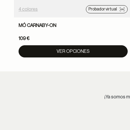
4 colores
Probador virtual
MÓ CARNABY-ON
109 €
VER OPCIONES
¡Ya somos má