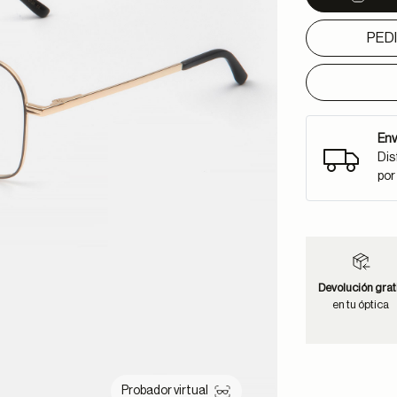
PED
Env
Dis
por
Devolución grat
en tu óptica
Probador virtual