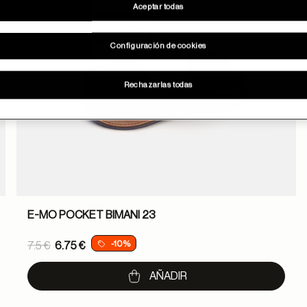
Aceptar todas
Configuración de cookies
Rechazarlas todas
E-MO POCKET BIMANI 23
Price reduced from
-10%
7.5 €
6.75 €
to
AÑADIR