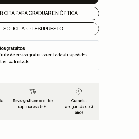
IR CITA PARA GRADUAR EN ÓPTICA
SOLICITAR PRESUPUESTO
íos gratuitos
fruta de envíos gratuitos en todos tus pedidos
 tiempo limitado.
is
Envío gratis
en pedidos
Garantía
superiores a 50€
asegurada de
3
años