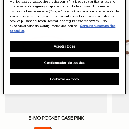
Otros usuarios tambien han comprado
Multiópticas utiliza cookies propias con la finalidad de garantizar al usuario
una navegación segura y adaptar el contenido del sitio web. Igualmente,
usamos cookies de terceros (Google Analytics) para analizar la navegación de
los usuarios y poder mejorar nuestros contenidos. Puedes aceptar todas las
cookies pulsando el botón “Aceptar” o configurarlas o rechazar su uso
Guardar en favor
pulsando el botón de “Configuración de Cookies”.
Consulte nuestra política
de cookies
Aceptar todas
Configuración de cookies
Rechazarlas todas
E-MO POCKET CASE PINK