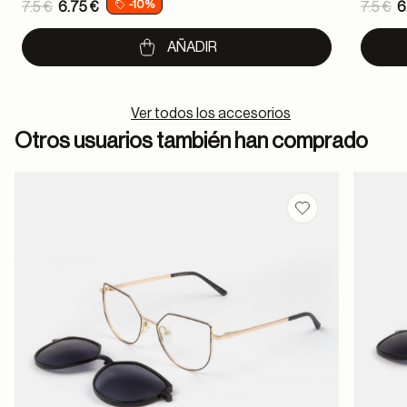
Price reduced from
Pric
-10%
7.5 €
6.75 €
7.5 €
6
to
to
AÑADIR
Ver todos los accesorios
Otros usuarios también han comprado
Guardar en favor