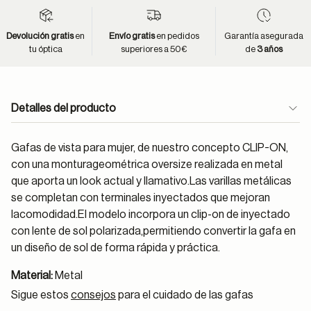
Devolución gratis
en
Envío gratis
en pedidos
Garantía asegurada
tu óptica
superiores a 50€
de
3 años
Detalles del producto
Gafas de vista para mujer, de nuestro concepto CLIP-ON,
con una monturageométrica oversize realizada en metal
que aporta un look actual y llamativo.Las varillas metálicas
se completan con terminales inyectados que mejoran
lacomodidad.El modelo incorpora un clip-on de inyectado
con lente de sol polarizada,permitiendo convertir la gafa en
un diseño de sol de forma rápida y práctica.
Material:
Metal
Sigue estos
consejos
para el cuidado de las gafas