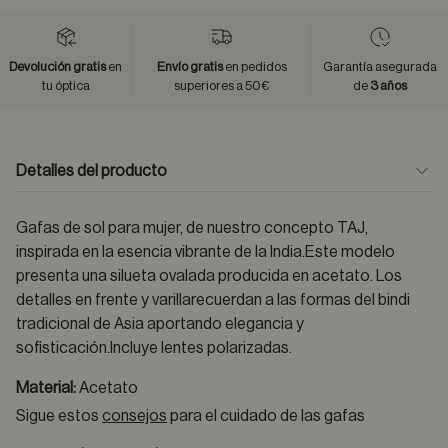
Devolución gratis
en
Envío gratis
en pedidos
Garantía asegurada
tu óptica
superiores a 50€
de
3 años
Detalles del producto
Gafas de sol para mujer, de nuestro concepto TAJ,
inspirada en la esencia vibrante de la India.Este modelo
presenta una silueta ovalada producida en acetato. Los
detalles en frente y varillarecuerdan a las formas del bindi
tradicional de Asia aportando elegancia y
sofisticación.Incluye lentes polarizadas.
Material:
Acetato
Sigue estos
consejos
para el cuidado de las gafas