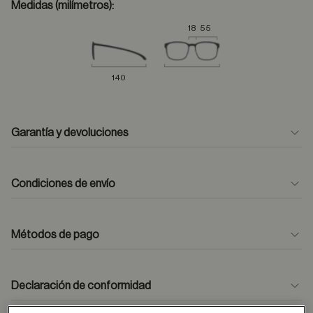
Medidas (milímetros):
18
55
140
Garantía y devoluciones
Condiciones de envío
Métodos de pago
formulario
de contacto
Declaración de conformidad