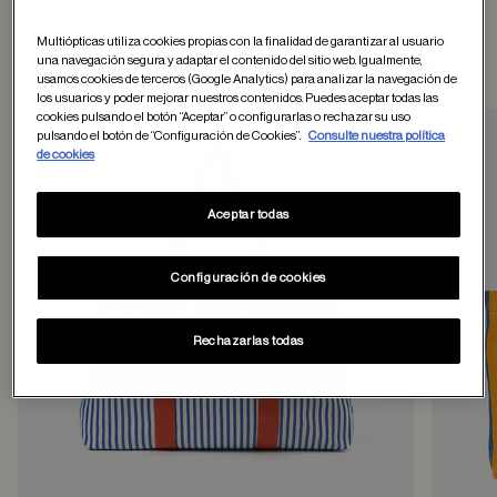
Multiópticas utiliza cookies propias con la finalidad de garantizar al usuario
una navegación segura y adaptar el contenido del sitio web. Igualmente,
Otros usuarios tambien han comprado
usamos cookies de terceros (Google Analytics) para analizar la navegación de
los usuarios y poder mejorar nuestros contenidos. Puedes aceptar todas las
cookies pulsando el botón “Aceptar” o configurarlas o rechazar su uso
pulsando el botón de “Configuración de Cookies”.
Consulte nuestra política
de cookies
Guardar en favor
Aceptar todas
Configuración de cookies
Rechazarlas todas