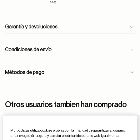
140
Garantía y devoluciones
Condiciones de envío
Métodos de pago
ayuda
Otros usuarios tambien han comprado
Guardar en favor
Multiópticas utiliza cookies propias con la finalidad de garantizar al usuario
una navegación segura y adaptar el contenido del sitio web. Igualmente,