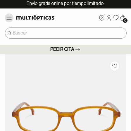
Envío gratis online por tiempo limitado.
0
PEDIR CITA
Guardar