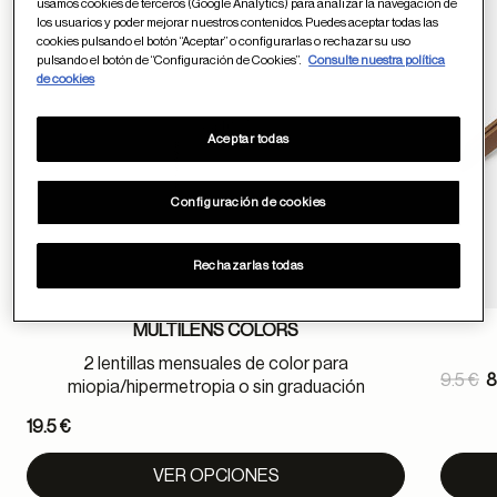
usamos cookies de terceros (Google Analytics) para analizar la navegación de
los usuarios y poder mejorar nuestros contenidos. Puedes aceptar todas las
cookies pulsando el botón “Aceptar” o configurarlas o rechazar su uso
pulsando el botón de “Configuración de Cookies”.
Consulte nuestra política
de cookies
Aceptar todas
Configuración de cookies
Rechazarlas todas
MULTILENS COLORS
2 lentillas mensuales de color para
Pric
9.5 €
8
miopia/hipermetropia o sin graduación
to
19.5 €
VER OPCIONES