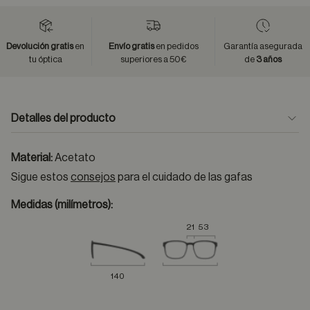
Devolución gratis
en
Envío gratis
en pedidos
Garantía asegurada
tu óptica
superiores a 50€
de
3 años
Detalles del producto
Material:
Acetato
Sigue estos
consejos
para el cuidado de las gafas
Medidas (milímetros):
21
53
140