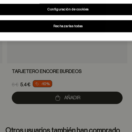
Configuración de cookies
Rechazarlas todas
TARJETERO ENCORE BURDEOS
Price reduced from
-10%
6 €
5.4 €
to
AÑADIR
Otros usuarios también han comprado