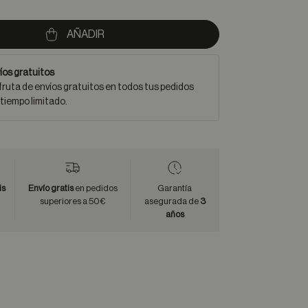
AÑADIR
íos gratuitos
fruta de envíos gratuitos en todos tus pedidos
 tiempo limitado.
is
Envío gratis
en pedidos
Garantía
superiores a 50€
asegurada de
3
años