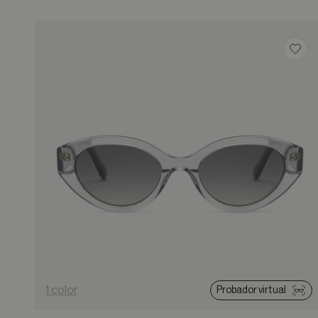
Guar
1 color
Probador virtual