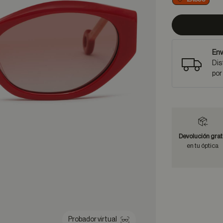
Env
Dis
por
Devolución grat
en tu óptica
Probador virtual