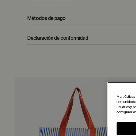
Métodos de pago
formulario de contacto
Declaración de conformidad
Guar
Multiópticas 
contenido del
usuarios y po
configurarla