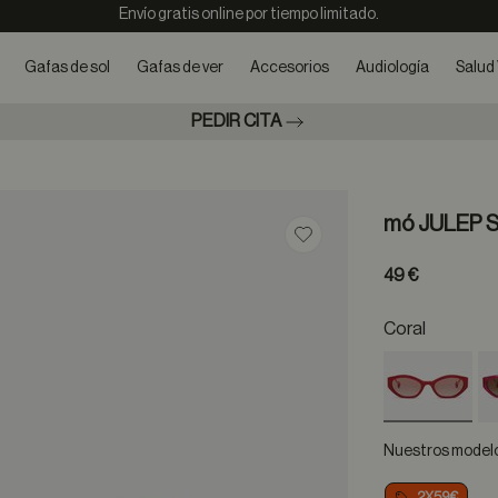
Envío gratis online por tiempo limitado.
Gafas de sol
Gafas de ver
Accesorios
Audiología
Salud 
PEDIR CITA
mó JULEP 
Guardar en favoritos
49 €
Coral
selected
Nuestros modelos
2X59€