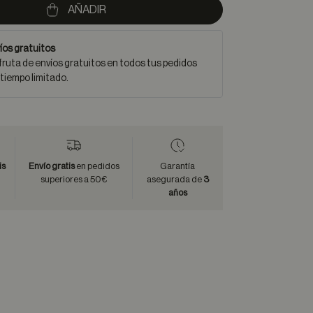
AÑADIR
íos gratuitos
fruta de envíos gratuitos en todos tus pedidos
 tiempo limitado.
is
Envío gratis
en pedidos
Garantía
superiores a 50€
asegurada de
3
años