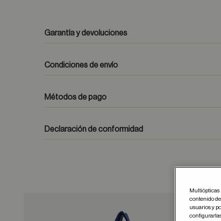
Garantía y devoluciones
Condiciones de envío
Métodos de pago
formulario de contacto
Declaración de conformidad
Multiópticas 
contenido del
usuarios y po
configurarla
Guar