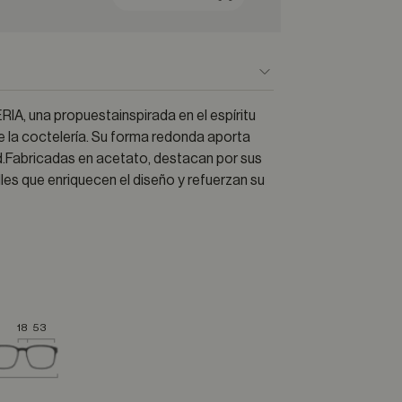
A, una propuestainspirada en el espíritu
e la coctelería. Su forma redonda aporta
d.Fabricadas en acetato, destacan por sus
lles que enriquecen el diseño y refuerzan su
18
53