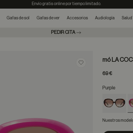
Envío gratis online por tiempo limitado.
Gafas de sol
Gafas de ver
Accesorios
Audiología
Salud 
PEDIR CITA
mó LA COC
Guardar en favoritos
69 €
Purple
Nuestros modelos