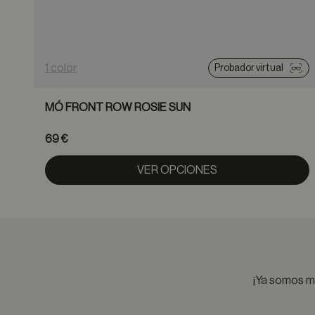
1 color
Probador virtual
MÓ FRONT ROW ROSIE SUN
69 €
VER OPCIONES
¡Ya somos má