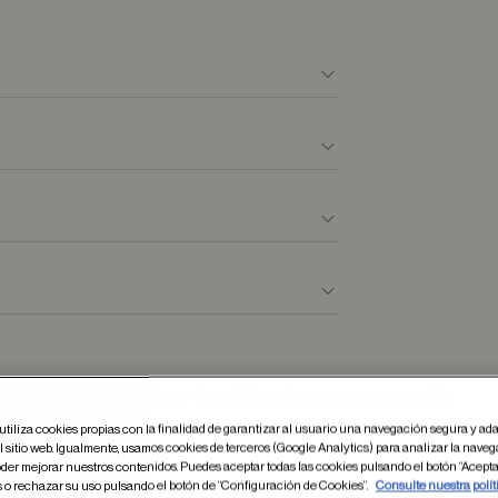
Otros usuarios tambien han comprado
utiliza cookies propias con la finalidad de garantizar al usuario una navegación segura y ada
 sitio web. Igualmente, usamos cookies de terceros (Google Analytics) para analizar la naveg
der mejorar nuestros contenidos. Puedes aceptar todas las cookies pulsando el botón “Acepta
s o rechazar su uso pulsando el botón de “Configuración de Cookies”.
Consulte nuestra polít
dar en favoritos