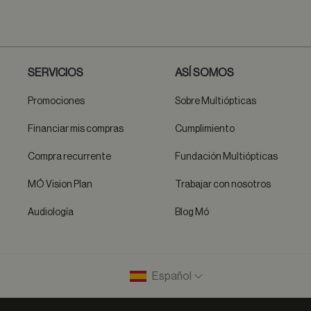
SERVICIOS
ASÍ SOMOS
Promociones
Sobre Multiópticas
Financiar mis compras
Cumplimiento
Compra recurrente
Fundación Multiópticas
MÓ Vision Plan
Trabajar con nosotros
Audiología
Blog Mó
Español