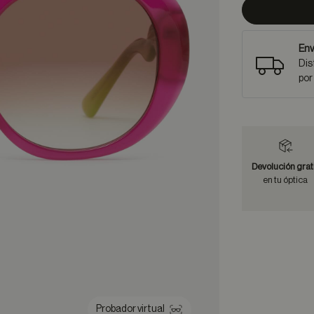
Env
Dis
por
Devolución grat
en tu óptica
Probador virtual