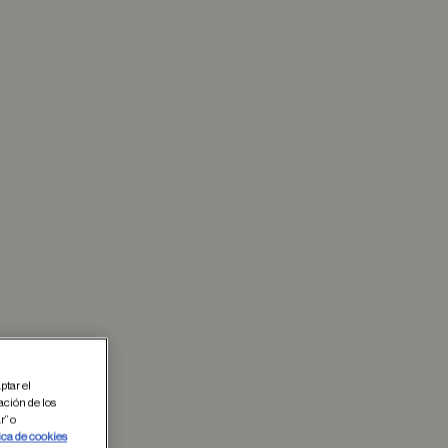
ptar el
ación de los
r” o
ica de cookies