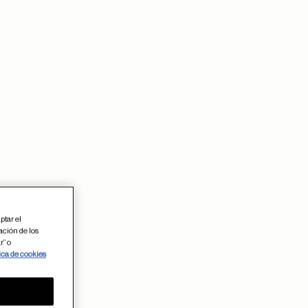
ptar el
ación de los
r” o
ica de cookies