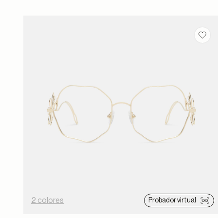
Guar
2 colores
Probador virtual