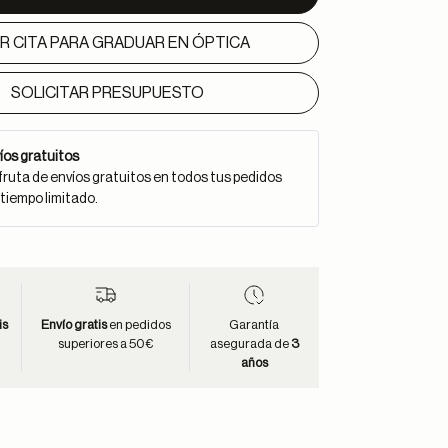
IR CITA PARA GRADUAR EN ÓPTICA
SOLICITAR PRESUPUESTO
íos gratuitos
fruta de envíos gratuitos en todos tus pedidos
 tiempo limitado.
is
Envío gratis
en pedidos
Garantía
superiores a 50€
asegurada de
3
años