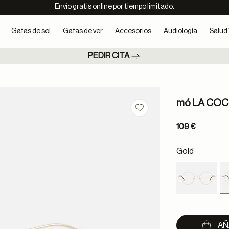
Envío gratis online por tiempo limitado.
Gafas de sol
Gafas de ver
Accesorios
Audiología
Salud 
PEDIR CITA
mó LA CO
Guardar en favoritos
109 €
Gold
AÑ