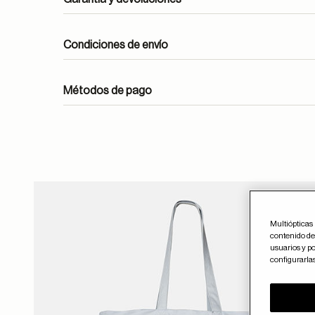
Condiciones de envío
Métodos de pago
ayuda
Guar
Multiópticas 
contenido del
usuarios y po
configurarla