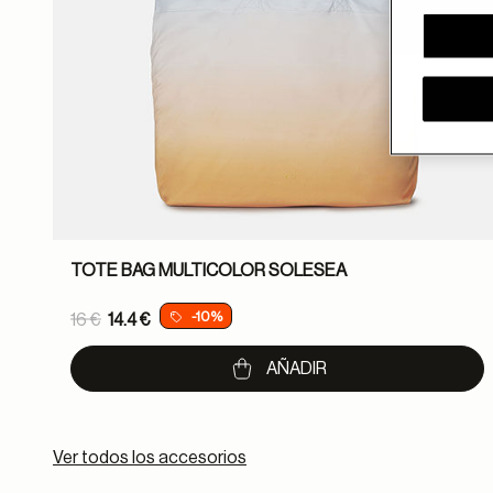
TOTE BAG MULTICOLOR SOLESEA
Price reduced from
-10%
16 €
14.4 €
to
AÑADIR
Ver todos los accesorios