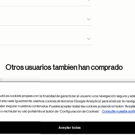
Otros usuarios tambien han comprado
dar en favoritos
utiliza cookies propias con la finalidad de garantizar al usuario una navegación segura y ada
 sitio web. Igualmente, usamos cookies de terceros (Google Analytics) para analizar la naveg
der mejorar nuestros contenidos. Puedes aceptar todas las cookies pulsando el botón “Acepta
s o rechazar su uso pulsando el botón de “Configuración de Cookies”.
Consulte nuestra polít
Aceptar todas