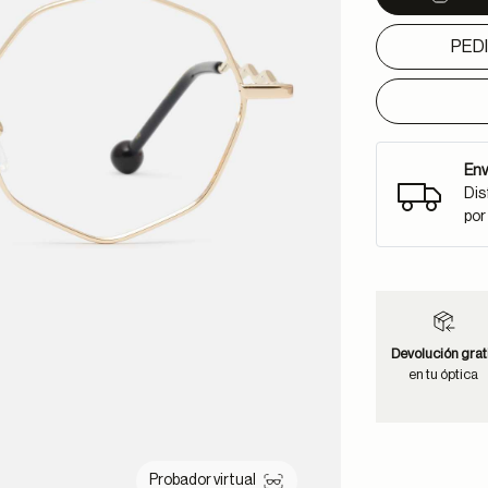
PED
Env
Dis
por
Devolución grat
en tu óptica
Probador virtual