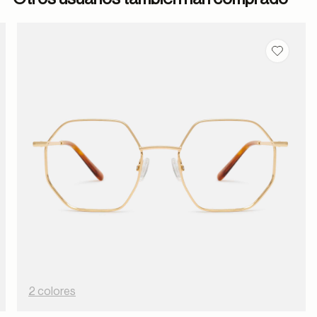
dar en favoritos
Guardar
2 colores