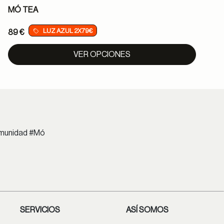
MÓ TEA
LUZ AZUL 2X79€
89 €
VER OPCIONES
comunidad #Mó
SERVICIOS
ASÍ SOMOS