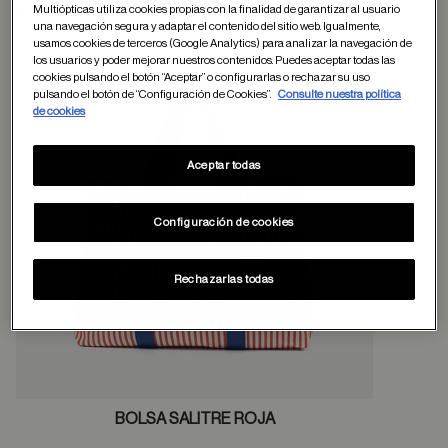
Otros usuarios tambien han comprado
Multiópticas utiliza cookies propias con la finalidad de garantizar al usuario
una navegación segura y adaptar el contenido del sitio web. Igualmente,
usamos cookies de terceros (Google Analytics) para analizar la navegación de
los usuarios y poder mejorar nuestros contenidos. Puedes aceptar todas las
cookies pulsando el botón “Aceptar” o configurarlas o rechazar su uso
Guardar en favor
pulsando el botón de “Configuración de Cookies”.
Consulte nuestra política
de cookies
Aceptar todas
Configuración de cookies
Rechazarlas todas
BOLSA SALITRE ROJA