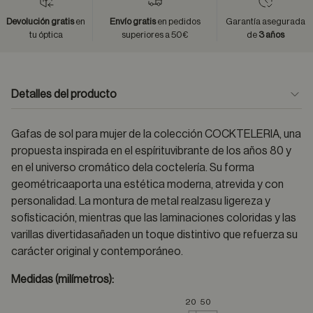
Devolución gratis
en
Envío gratis
en pedidos
Garantía asegurada
tu óptica
superiores a 50€
de
3 años
Detalles del producto
Gafas de sol para mujer de la colección COCKTELERIA, una
propuesta inspirada en el espírituvibrante de los años 80 y
en el universo cromático dela coctelería. Su forma
geométricaaporta una estética moderna, atrevida y con
personalidad. La montura de metal realzasu ligereza y
sofisticación, mientras que las laminaciones coloridas y las
varillas divertidasañaden un toque distintivo que refuerza su
carácter original y contemporáneo.
Medidas (milímetros):
20
50