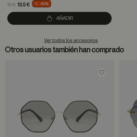
Price reduced from
-10%
15 €
13.5 €
to
AÑADIR
Ver todos los accesorios
Otros usuarios también han comprado
Guardar en favor