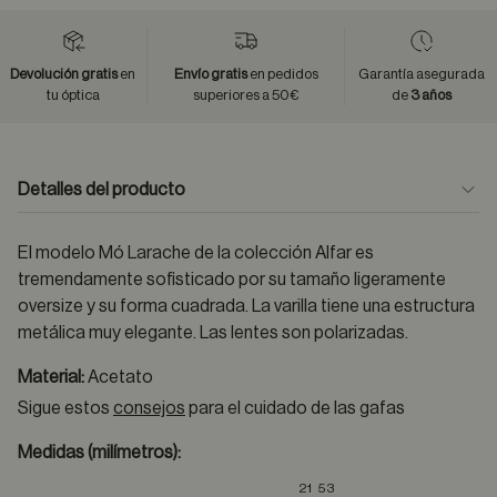
Devolución gratis
en
Envío gratis
en pedidos
Garantía asegurada
tu óptica
superiores a 50€
de
3 años
Detalles del producto
El modelo Mó Larache de la colección Alfar es
tremendamente sofisticado por su tamaño ligeramente
oversize y su forma cuadrada. La varilla tiene una estructura
metálica muy elegante. Las lentes son polarizadas.
Material:
Acetato
Sigue estos
consejos
para el cuidado de las gafas
Medidas (milímetros):
21
53