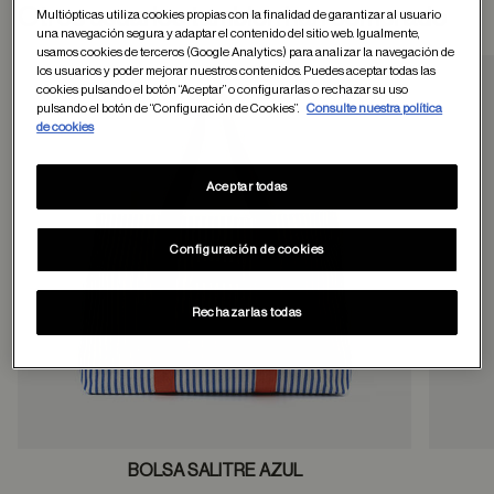
Otros usuarios tambien han comprado
Multiópticas utiliza cookies propias con la finalidad de garantizar al usuario
una navegación segura y adaptar el contenido del sitio web. Igualmente,
usamos cookies de terceros (Google Analytics) para analizar la navegación de
los usuarios y poder mejorar nuestros contenidos. Puedes aceptar todas las
cookies pulsando el botón “Aceptar” o configurarlas o rechazar su uso
pulsando el botón de “Configuración de Cookies”.
Consulte nuestra política
Guardar en favor
de cookies
Aceptar todas
Configuración de cookies
Rechazarlas todas
BOLSA SALITRE AZUL