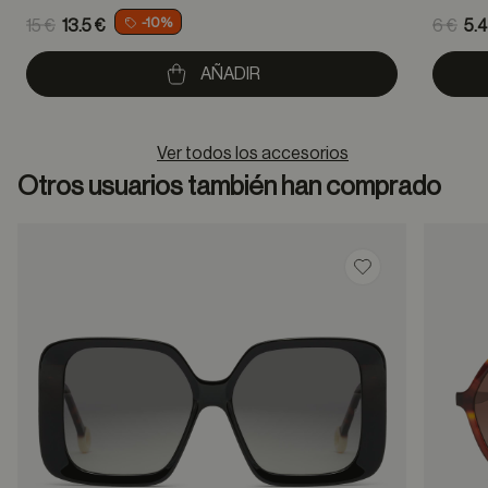
Price reduced from
Pric
-10%
15 €
13.5 €
6 €
5.4
to
to
AÑADIR
Ver todos los accesorios
Otros usuarios también han comprado
Guardar en favor