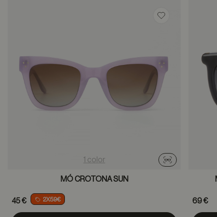
Guardar en favor
1 color
Probador virtu
MÓ CROTONA SUN
2X59€
45 €
69 €