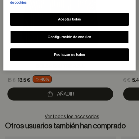
de cookies
Aceptar todas
Configuración de cookies
Rechazarlas todas
BOLSA SALITRE AZUL
Price reduced from
Pric
-10%
15 €
13.5 €
6 €
5.4
to
to
AÑADIR
Ver todos los accesorios
Otros usuarios también han comprado