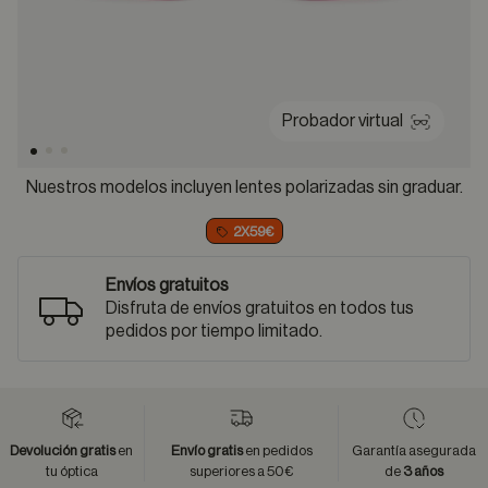
Probador virtual
Nuestros modelos incluyen lentes polarizadas sin graduar.
2X59€
Envíos gratuitos
Disfruta de envíos gratuitos en todos tus
pedidos por tiempo limitado.
Devolución gratis
en
Envío gratis
en pedidos
Garantía asegurada
tu óptica
superiores a 50€
de
3 años