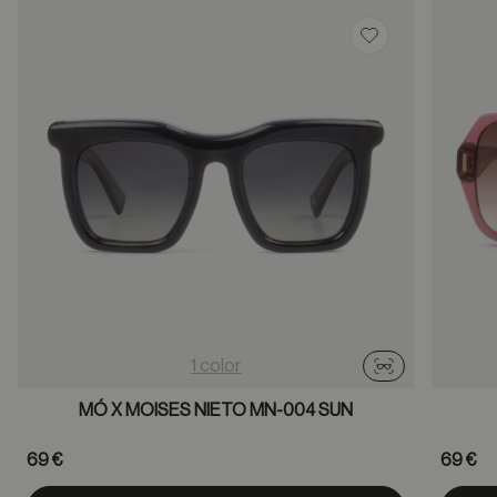
Guardar en favor
1 color
Probador virtu
MÓ X MOISES NIETO MN-004 SUN
69 €
69 €