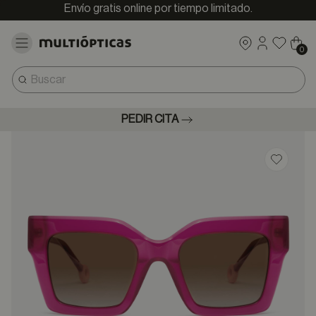
Envío gratis online por tiempo limitado.
0
PEDIR CITA
Guardar