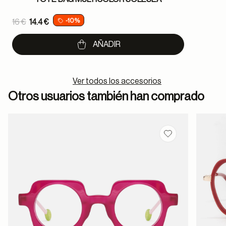
Price reduced from
-10%
16 €
14.4 €
to
AÑADIR
Ver todos los accesorios
Otros usuarios también han comprado
Guardar en favor