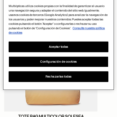
Multiópticas utiliza cookies propias con la finalidad de garantizar al usuario
ayuda
Otros usuarios tambien han comprado
una navegación segura y adaptar el contenido del sitio web. Igualmente,
usamos cookies de terceros (Google Analytics) para analizar la navegación de
los usuarios y poder mejorar nuestros contenidos. Puedes aceptar todas las
cookies pulsando el botón “Aceptar” o configurarlas o rechazar su uso
pulsando el botón de “Configuración de Cookies”.
Consulte nuestra política
Guardar en favor
de cookies
Aceptar todas
Configuración de cookies
Rechazarlas todas
TOTE BAG MULTICOLOR SOLESEA