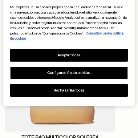
Multiópticas utiliza cookies propias con la finalidad de garantizar al usuario
ayuda
Otros usuarios tambien han comprado
una navegación segura y adaptar el contenido del sitio web. Igualmente,
usamos cookies de terceros (Google Analytics) para analizar la navegación de
los usuarios y poder mejorar nuestros contenidos. Puedes aceptar todas las
cookies pulsando el botón “Aceptar” o configurarlas o rechazar su uso
pulsando el botón de “Configuración de Cookies”.
Consulte nuestra política
Guardar en favor
de cookies
Aceptar todas
Configuración de cookies
Rechazarlas todas
TOTE BAG MULTICOLOR SOLESEA