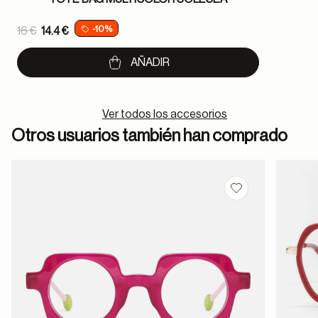
Price reduced from
-10%
16 €
14.4 €
to
AÑADIR
Ver todos los accesorios
Otros usuarios también han comprado
Guardar en favor