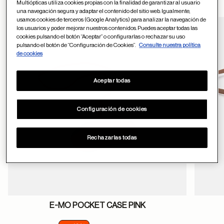
Otros usuarios tambien han comprado
Multiópticas utiliza cookies propias con la finalidad de garantizar al usuario
una navegación segura y adaptar el contenido del sitio web. Igualmente,
usamos cookies de terceros (Google Analytics) para analizar la navegación de
los usuarios y poder mejorar nuestros contenidos. Puedes aceptar todas las
cookies pulsando el botón “Aceptar” o configurarlas o rechazar su uso
Guardar en favor
pulsando el botón de “Configuración de Cookies”.
Consulte nuestra política
de cookies
Aceptar todas
Configuración de cookies
Rechazarlas todas
E-MO POCKET CASE PINK