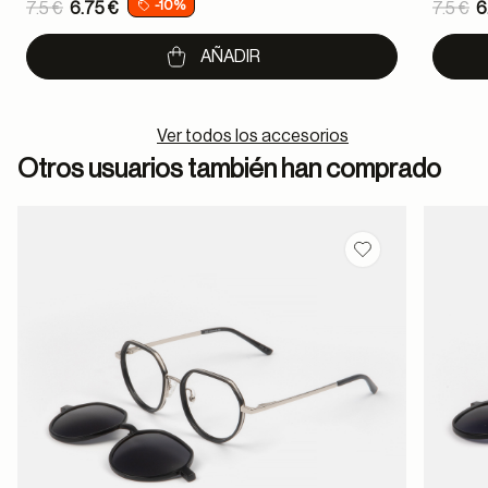
Price reduced from
Pric
-10%
7.5 €
6.75 €
7.5 €
6
to
to
AÑADIR
Ver todos los accesorios
Otros usuarios también han comprado
Guardar en favor