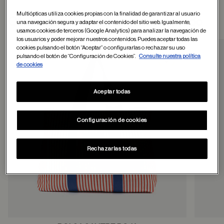
Multiópticas utiliza cookies propias con la finalidad de garantizar al usuario
Otros usuarios tambien han comprado
una navegación segura y adaptar el contenido del sitio web. Igualmente,
usamos cookies de terceros (Google Analytics) para analizar la navegación de
los usuarios y poder mejorar nuestros contenidos. Puedes aceptar todas las
cookies pulsando el botón “Aceptar” o configurarlas o rechazar su uso
pulsando el botón de “Configuración de Cookies”.
Consulte nuestra política
Guardar en favor
de cookies
Aceptar todas
Configuración de cookies
Rechazarlas todas