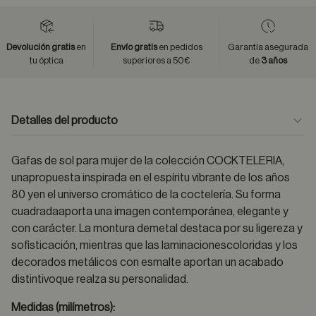
Devolución gratis
en
Envío gratis
en pedidos
Garantía asegurada
tu óptica
superiores a 50€
de
3 años
Detalles del producto
Gafas de sol para mujer de la colección COCKTELERIA,
unapropuesta inspirada en el espíritu vibrante de los años
80 yen el universo cromático de la coctelería. Su forma
cuadradaaporta una imagen contemporánea, elegante y
con carácter. La montura demetal destaca por su ligereza y
sofisticación, mientras que las laminacionescoloridas y los
decorados metálicos con esmalte aportan un acabado
distintivoque realza su personalidad.
Medidas (milímetros):