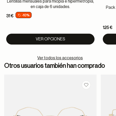
Lentillas mensuales para miopía e hipermetropía,
en caja de 6 unidades.
Pack 
-10%
31 €
125 €
VER OPCIONES
Ver todos los accesorios
Otros usuarios también han comprado
Guardar en favor