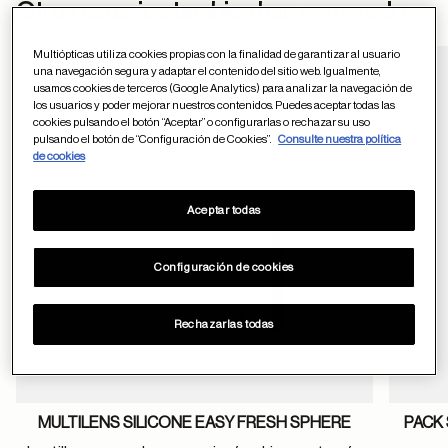
ayuda
Otros usuarios tambien han comprado
Multiópticas utiliza cookies propias con la finalidad de garantizar al usuario
una navegación segura y adaptar el contenido del sitio web. Igualmente,
usamos cookies de terceros (Google Analytics) para analizar la navegación de
Guardar en favor
los usuarios y poder mejorar nuestros contenidos. Puedes aceptar todas las
cookies pulsando el botón “Aceptar” o configurarlas o rechazar su uso
pulsando el botón de “Configuración de Cookies”.
Consulte nuestra política
de cookies
Aceptar todas
Configuración de cookies
Rechazarlas todas
MULTILENS SILICONE EASY FRESH SPHERE
PACK