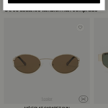
Otros usuarios también han comprado
Guardar en favor
1 color
Probador virtu