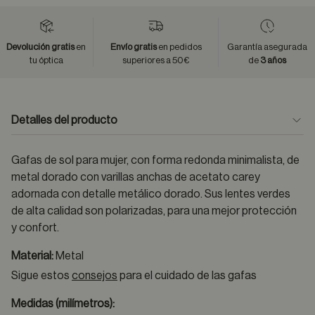
Devolución gratis
en
Envío gratis
en pedidos
Garantía asegurada
tu óptica
superiores a 50€
de
3 años
Detalles del producto
Gafas de sol para mujer, con forma redonda minimalista, de
metal dorado con varillas anchas de acetato carey
adornada con detalle metálico dorado. Sus lentes verdes
de alta calidad son polarizadas, para una mejor protección
y confort.
Material:
Metal
Sigue estos
consejos
para el cuidado de las gafas
Medidas (milímetros):