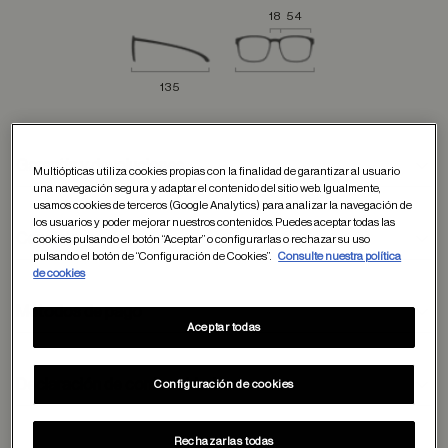
18
54
135
Garantía y devoluciones
Multiópticas utiliza cookies propias con la finalidad de garantizar al usuario
una navegación segura y adaptar el contenido del sitio web. Igualmente,
usamos cookies de terceros (Google Analytics) para analizar la navegación de
los usuarios y poder mejorar nuestros contenidos. Puedes aceptar todas las
Condiciones de envío
cookies pulsando el botón “Aceptar” o configurarlas o rechazar su uso
pulsando el botón de “Configuración de Cookies”.
Consulte nuestra política
de cookies
Métodos de pago
Aceptar todas
formulario
de contacto
Declaración de conformidad
Configuración de cookies
Rechazarlas todas