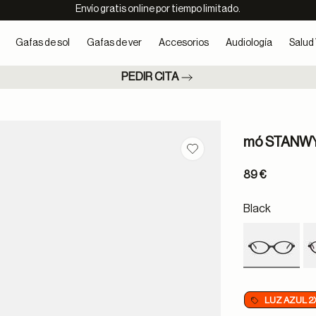
Envío gratis online por tiempo limitado.
Gafas de sol
Gafas de ver
Accesorios
Audiología
Salud 
PEDIR CITA
mó STANW
Guardar en favoritos
89 €
Black
selected
LUZ AZUL 2