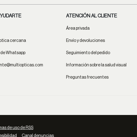
YUDARTE
ATENCIÓN AL CLIENTE
Área privada
ptica cercana
Envío y devoluciones
t de Whatsapp
Seguimiento del pedido
ente@multiopticas.com
Información sobre la salud visual
Preguntas frecuentes
as de uso de RSS
sibilidad
Canal denuncias