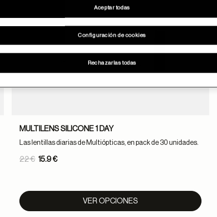
Aceptar todas
Configuración de cookies
Rechazarlas todas
MULTILENS SILICONE 1 DAY
Las lentillas diarias de Multiópticas, en pack de 30 unidades.
Price reduced from
22 €
15.9 €
to
VER OPCIONES