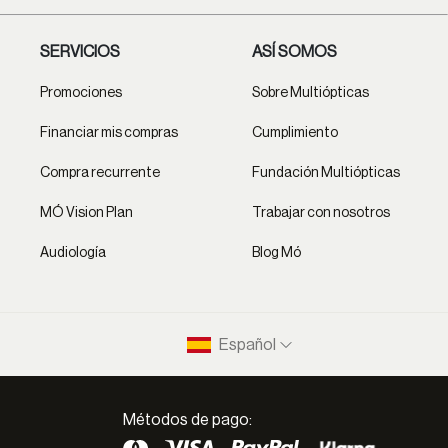
SERVICIOS
ASÍ SOMOS
Promociones
Sobre Multiópticas
Financiar mis compras
Cumplimiento
Compra recurrente
Fundación Multiópticas
MÓ Vision Plan
Trabajar con nosotros
Audiología
Blog Mó
Español
Métodos de pago: