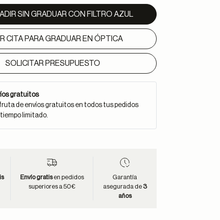
ADIR SIN GRADUAR CON FILTRO AZUL
IR CITA PARA GRADUAR EN ÓPTICA
SOLICITAR PRESUPUESTO
íos gratuitos
fruta de envíos gratuitos en todos tus pedidos
 tiempo limitado.
is
Envío gratis
en pedidos
Garantía
superiores a 50€
asegurada de
3
años