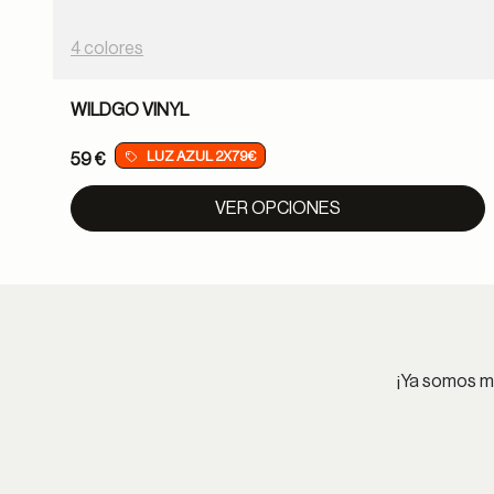
4 colores
WILDGO VINYL
LUZ AZUL 2X79€
59 €
VER OPCIONES
¡Ya somos má