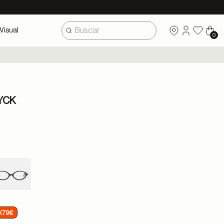
Visual
0
YCK
X79€