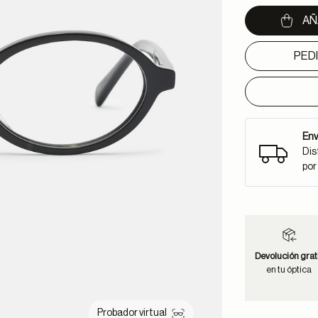
AÑ
PED
Env
Dis
por
Devolución grat
en tu óptica
Probador virtual