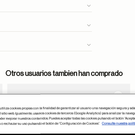
Otros usuarios tambien han comprado
dar en favoritos
Guardar
utiliza cookies propias con la finalidad de garantizar al usuario una navegación segura y ada
 sitio web. Igualmente, usamos cookies de terceros (Google Analytics) para analizar la naveg
der mejorar nuestros contenidos. Puedes aceptar todas las cookies pulsando el botón “Acepta
s o rechazar su uso pulsando el botón de “Configuración de Cookies”.
Consulte nuestra polít