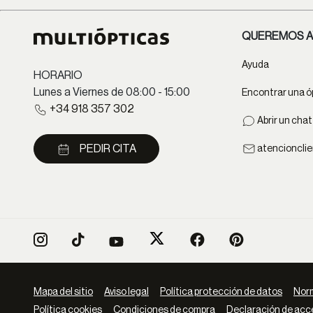
QUEREMOS A
Ayuda
HORARIO
Lunes a Viernes de 08:00 - 15:00
Encontrar una ó
+34 918 357 302
Abrir un cha
PEDIR CITA
atencioncli
Mapa del sitio
Aviso legal
Política protección de datos
Norm
Política cookies
Condiciones de compra
Declaración de acce