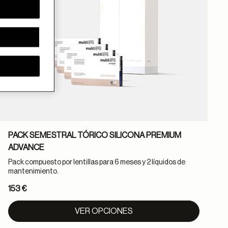
PACK SEMESTRAL TÓRICO SILICONA PREMIUM
ADVANCE
Pack compuesto por lentillas para 6 meses y 2 líquidos de
P
mantenimiento.
l
153 €
1
VER OPCIONES