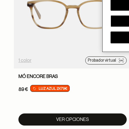
1 color
Probador virtual
MÓ ENCORE BRAS
LUZ AZUL 2X79€
89 €
VER OPCIONES