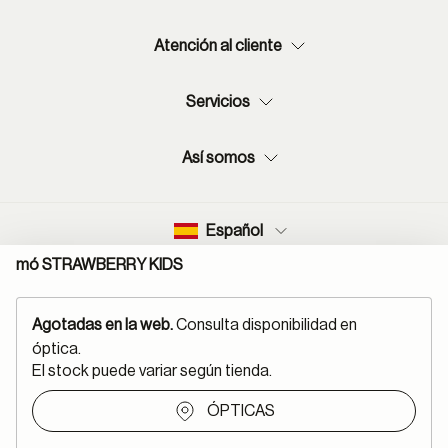
Atención al cliente
Servicios
Así somos
Español
mó STRAWBERRY KIDS
Agotadas en la web.
Consulta disponibilidad en
óptica.
Mapa del sitio
Aviso legal
El stock puede variar según tienda.
Política protección de datos
Normas de uso de RSS
Política cookies
Condiciones de compra
ÓPTICAS
Declaración de accesibilidad
Canal denuncias