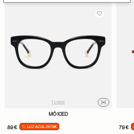
Guardar en favor
1 color
Probador virtu
MÓ ICED
LUZ AZUL 2X79€
89 €
79 €