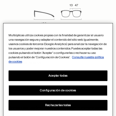
13
47
130
Multiópticas utiliza cookies propias con la finalidad de garantizar al usuario
una navegación segura y adaptar el contenido del sitio web. Igualmente,
Garantía y devoluciones
usamos cookies de terceros (Google Analytics) para analizar la navegación de
los usuarios y poder mejorar nuestros contenidos. Puedes aceptar todas las
cookies pulsando el botón “Aceptar” o configurarlas o rechazar su uso
pulsando el botón de “Configuración de Cookies”.
Consulte nuestra política
de cookies
Condiciones de envío
Aceptar todas
Métodos de pago
Configuración de cookies
Rechazarlas todas
ayuda
Otros usuarios también han comprado