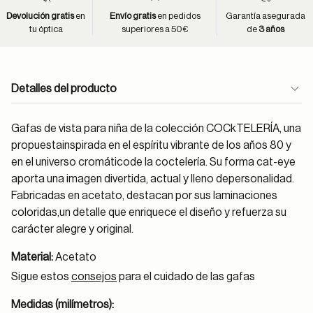
Devolución gratis
en
Envío gratis
en pedidos
Garantía asegurada
tu óptica
superiores a 50€
de
3 años
Detalles del producto
Gafas de vista para niña de la colección COCkTELERÍA, una
propuestainspirada en el espíritu vibrante de los años 80 y
en el universo cromáticode la coctelería. Su forma cat-eye
aporta una imagen divertida, actual y lleno depersonalidad.
Fabricadas en acetato, destacan por sus laminaciones
coloridas,un detalle que enriquece el diseño y refuerza su
carácter alegre y original.
Material:
Acetato
Sigue estos
consejos
para el cuidado de las gafas
Medidas (milímetros):