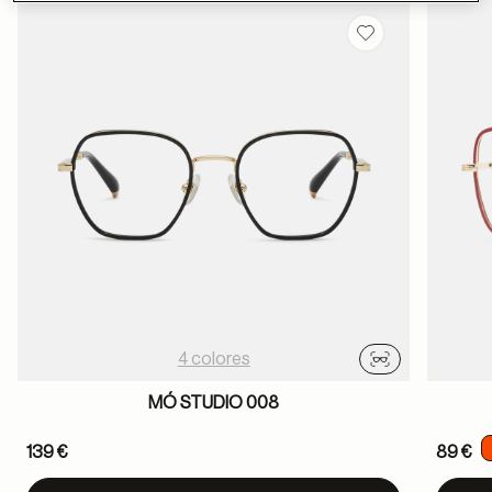
Guardar en favor
4 colores
Probador virtu
MÓ STUDIO 008
139 €
89 €