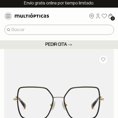
Envío gratis online por tiempo limitado.
0
PEDIR CITA
Guardar