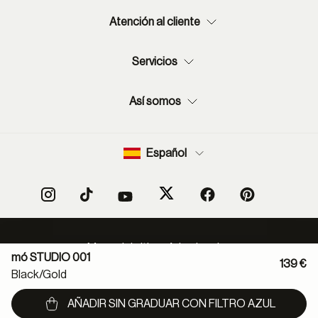
Atención al cliente
Servicios
Así somos
Español
Mapa del sitio
Aviso legal
mó STUDIO 001
Política protección de datos
Normas de uso de RSS
139 €
Black/gold
Política cookies
Condiciones de compra
Declaración de accesibilidad
Canal denuncias
AÑADIR SIN GRADUAR CON FILTRO AZUL