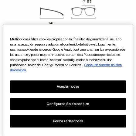
17
53
140
Multiópticas utiliza cookies propias con la finalidad de garantizar al usuario
una navegación segura y adaptar el contenido del sitio web. Igualmente,
Garantía y devoluciones
usamos cookies de terceros (Google Analytics) para analizar la navegación de
los usuarios y poder mejorar nuestros contenidos. Puedes aceptar todas las
cookies pulsando el botón “Aceptar” o configurarlas o rechazar su uso
pulsando el botón de “Configuración de Cookies”.
Consulte nuestra política
Condiciones de envío
de cookies
Aceptar todas
Métodos de pago
Configuración de cookies
ayuda
Otros usuarios también han comprado
Rechazarlas todas