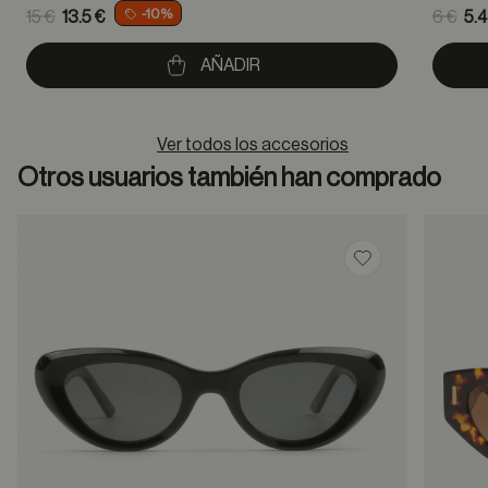
Price reduced from
Pric
-10%
15 €
13.5 €
6 €
5.4
to
to
AÑADIR
Ver todos los accesorios
Otros usuarios también han comprado
Guardar en favor