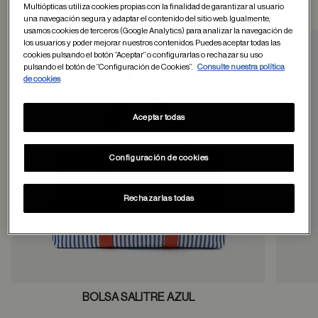
Otros usuarios tambien han comprado
Multiópticas utiliza cookies propias con la finalidad de garantizar al usuario
una navegación segura y adaptar el contenido del sitio web. Igualmente,
usamos cookies de terceros (Google Analytics) para analizar la navegación de
los usuarios y poder mejorar nuestros contenidos. Puedes aceptar todas las
cookies pulsando el botón “Aceptar” o configurarlas o rechazar su uso
Guardar en favor
pulsando el botón de “Configuración de Cookies”.
Consulte nuestra política
de cookies
Aceptar todas
Configuración de cookies
Rechazarlas todas
BOLSA SALITRE AZUL