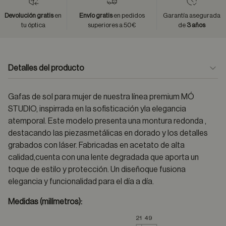
Devolución gratis
en
Envío gratis
en pedidos
Garantía asegurada
tu óptica
superiores a 50€
de
3 años
Detalles del producto
Gafas de sol para mujer de nuestra línea premium MÓ
STUDIO, inspirrada en la sofisticación yla elegancia
atemporal. Este modelo presenta una montura redonda ,
destacando las piezasmetálicas en dorado y los detalles
grabados con láser. Fabricadas en acetato de alta
calidad,cuenta con una lente degradada que aporta un
toque de estilo y protección. Un diseñoque fusiona
elegancia y funcionalidad para el día a día.
Medidas (milímetros):
21
49