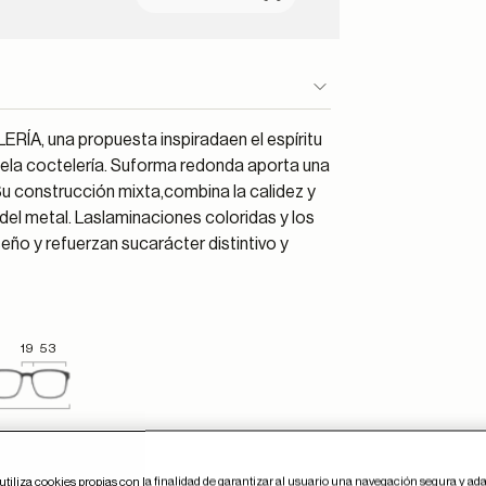
RÍA, una propuesta inspiradaen el espíritu
 dela coctelería. Suforma redonda aporta una
Su construcción mixta,combina la calidez y
 del metal. Laslaminaciones coloridas y los
ño y refuerzan sucarácter distintivo y
19
53
utiliza cookies propias con la finalidad de garantizar al usuario una navegación segura y ada