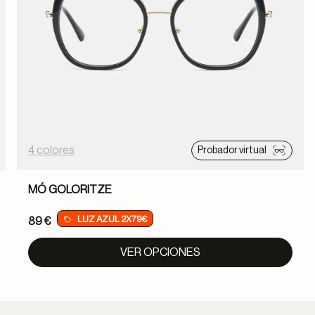
4 colores
Probador virtual
MÓ GOLORITZE
LUZ AZUL 2X79€
89 €
VER OPCIONES