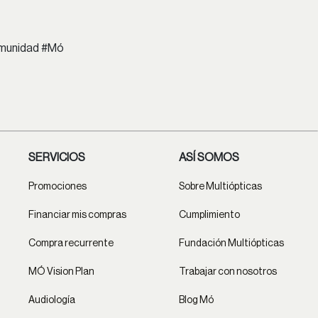
comunidad #Mó
SERVICIOS
ASÍ SOMOS
Promociones
Sobre Multiópticas
Financiar mis compras
Cumplimiento
Compra recurrente
Fundación Multiópticas
MÓ Vision Plan
Trabajar con nosotros
Audiología
Blog Mó