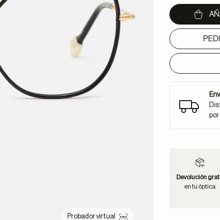
AÑ
PED
Env
Dis
por
Devolución grat
en tu óptica
Probador virtual