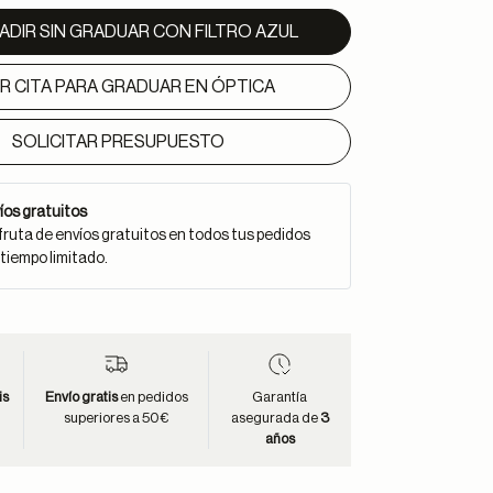
ADIR SIN GRADUAR CON FILTRO AZUL
IR CITA PARA GRADUAR EN ÓPTICA
SOLICITAR PRESUPUESTO
íos gratuitos
fruta de envíos gratuitos en todos tus pedidos
 tiempo limitado.
is
Envío gratis
en pedidos
Garantía
superiores a 50€
asegurada de
3
años