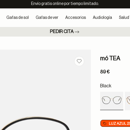
Envío gratis online por tiempo limitado.
Gafas de sol
Gafas de ver
Accesorios
Audiología
Salud 
PEDIR CITA
mó TEA
Guardar en favoritos
89 €
Black
selected
LUZ AZUL 2