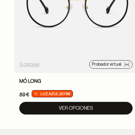
3 colores
Probador virtual
MÓ LONG
LUZ AZUL 2X79€
89 €
VER OPCIONES