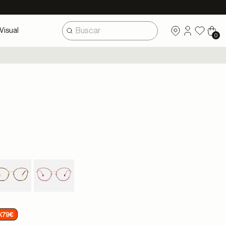
Visual
0
X79€