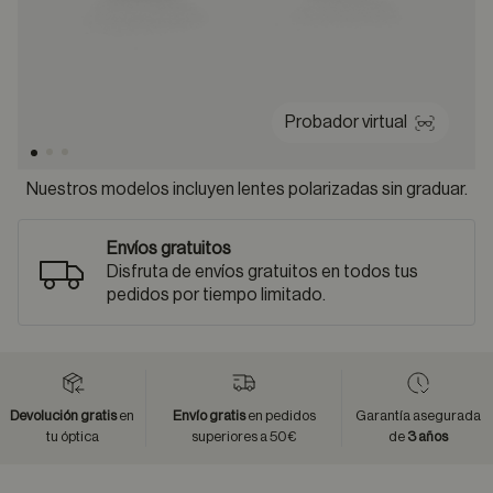
Probador virtual
Nuestros modelos incluyen lentes polarizadas sin graduar.
Envíos gratuitos
Disfruta de envíos gratuitos en todos tus
pedidos por tiempo limitado.
Devolución gratis
en
Envío gratis
en pedidos
Garantía asegurada
tu óptica
superiores a 50€
de
3 años