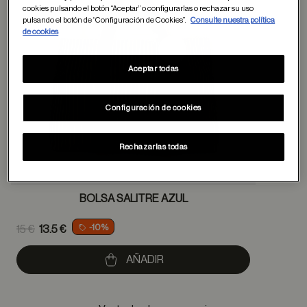
cookies pulsando el botón “Aceptar” o configurarlas o rechazar su uso
pulsando el botón de “Configuración de Cookies”.
Consulte nuestra política
de cookies
Aceptar todas
Configuración de cookies
Rechazarlas todas
BOLSA SALITRE AZUL
Price reduced from
-10%
15 €
13.5 €
to
AÑADIR