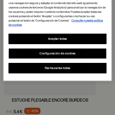
una navegación segura y adaptar el contenido del sitio web. Igualmente,
usamos cookies de terceros (Google Analytics) para analizar la navegación de
los usuarios y poder mejorar nuestros contenidos. Puedes aceptar todas las
Guardar en favor
cookies pulsando el botón “Aceptar” o configurarlas o rechazar su uso
pulsando el botón de “Configuración de Cookies”.
Consulte nuestra política
de cookies
Aceptar todas
Configuración de cookies
Rechazarlas todas
ESTUCHE PLEGABLE ENCORE BURDEOS
Price reduced from
-10%
6 €
5.4 €