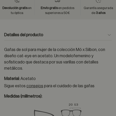
Devolución gratis
en
Envío gratis
en pedidos
Garantía asegurada
tu óptica
superiores a 50€
de
3 años
Detalles del producto
Gafas de sol para mujer de la colección Mó x Silbon, con
diseño cat-eye en acetato. Un modelofemenino y
sofisticado que destaca por sus varillas con detalles
metálicos.
Material:
Acetato
Sigue estos
consejos
para el cuidado de las gafas
Medidas (milímetros):
20
53