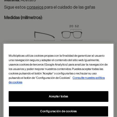
Material:
Acetato
Sigue estos
consejos
para el cuidado de las gafas
Medidas (milímetros):
20
52
140
Multiópticas utiliza cookies propias con la finalidad de garantizar al usuario
una navegación segura y adaptar el contenido del sitio web. Igualmente,
usamos cookies de terceros (Google Analytics) para analizar la navegación de
Garantía y devoluciones
los usuarios y poder mejorar nuestros contenidos. Puedes aceptar todas las
cookies pulsando el botón “Aceptar” o configurarlas o rechazar su uso
pulsando el botón de “Configuración de Cookies”.
Consulte nuestra política
de cookies
Condiciones de envío
Aceptar todas
Métodos de pago
formulario
Configuración de cookies
de contacto