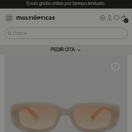
Envío gratis online por tiempo limitado.
0
PEDIR CITA
Guardar