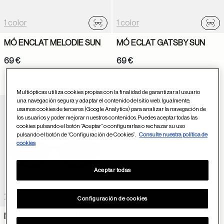
1 color
1 color
Probador virtual
Prob
MÓ ENCLAT MELODIE SUN
MÓ ECLAT GATSBY SUN
69 €
69 €
Multiópticas utiliza cookies propias con la finalidad de garantizar al usuario
una navegación segura y adaptar el contenido del sitio web. Igualmente,
usamos cookies de terceros (Google Analytics) para analizar la navegación de
Guardar en favoritos
los usuarios y poder mejorar nuestros contenidos. Puedes aceptar todas las
cookies pulsando el botón “Aceptar” o configurarlas o rechazar su uso
pulsando el botón de “Configuración de Cookies”.
Consulte nuestra política de
cookies
Aceptar todas
1 color
Configuración de cookies
Probador virtual
MÓ ECLAT COCO SUN