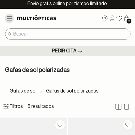
Envío gratis online por tiempo limitado.
0
PEDIR CITA
Gafas de sol polarizadas
Gafas de sol
Gafas de sol polarizadas
5 resultados
Filtros
Guardar en favoritos
Gua