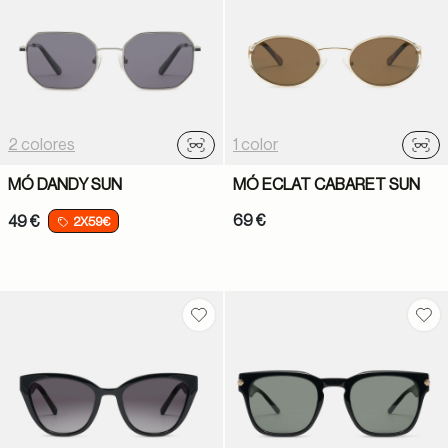
2 colores
1 color
Probador virtual
Prob
MÓ DANDY SUN
MÓ ECLAT CABARET SUN
69 €
49 €
2X59€
Guardar en favoritos
Gua