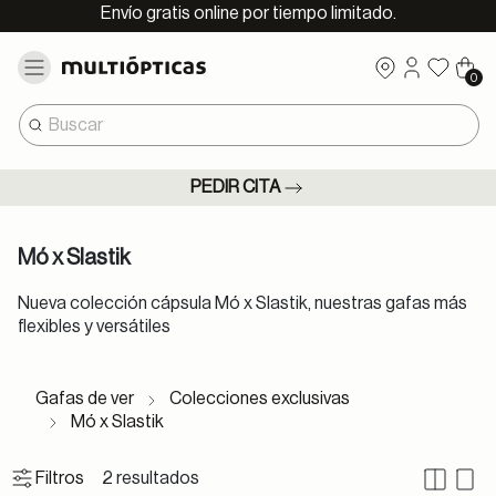
Envío gratis online por tiempo limitado.
0
PEDIR CITA
Mó x Slastik
Nueva colección cápsula Mó x Slastik, nuestras gafas más
flexibles y versátiles
Gafas de ver
Colecciones exclusivas
Mó x Slastik
2 resultados
Filtros