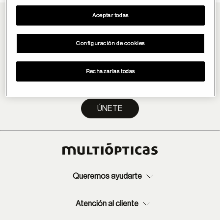
Aceptar todas
Únete a la newsletter de Multiópticas
¡Ya somos más de 150.000! Recibe nuestra newsletter y
Configuración de cookies
forma parte de la comunidad #Mó
Rechazarlas todas
ÚNETE
Queremos ayudarte
Atención al cliente