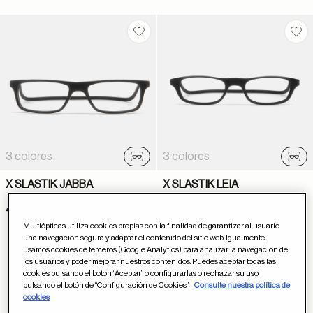
Guardar en favoritos
Gua
3 colores
3 colores
Probador virtual
Prob
X SLASTIK JABBA
X SLASTIK LEIA
45 €
45 €
Multiópticas utiliza cookies propias con la finalidad de garantizar al usuario
una navegación segura y adaptar el contenido del sitio web. Igualmente,
usamos cookies de terceros (Google Analytics) para analizar la navegación de
los usuarios y poder mejorar nuestros contenidos. Puedes aceptar todas las
cookies pulsando el botón “Aceptar” o configurarlas o rechazar su uso
Has visto 2 de 2 resultados
pulsando el botón de “Configuración de Cookies”.
Consulte nuestra política de
cookies