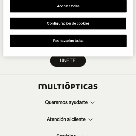
Únete a la newsletter de Multiópticas
Aceptar todas
¡Ya somos más de 150.000! Recibe nuestra newsletter y
forma parte de la comunidad #Mó
Configuración de cookies
Rechazarlas todas
ÚNETE
Queremos ayudarte
Atención al cliente