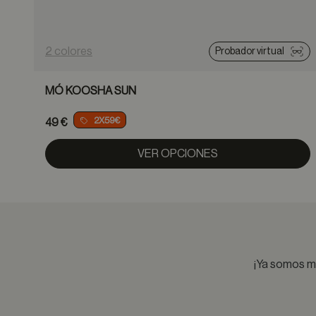
2 colores
Probador virtual
MÓ KOOSHA SUN
2X59€
49 €
VER OPCIONES
¡Ya somos má