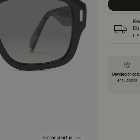
Env
Dis
por
Devolución grat
en tu óptica
Probador virtual