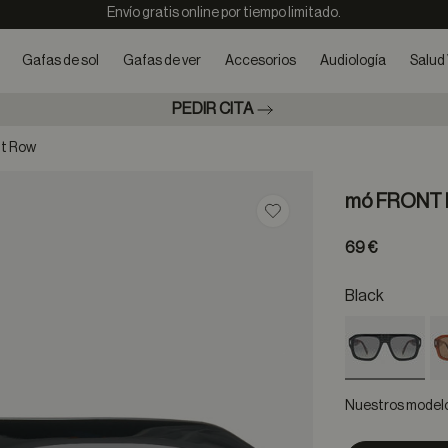
Envío gratis online por tiempo limitado.
Gafas de sol
Gafas de ver
Accesorios
Audiología
Salud 
PEDIR CITA
nt Row
mó FRONT
Guardar en favoritos
69 €
Black
selected
Nuestros modelos