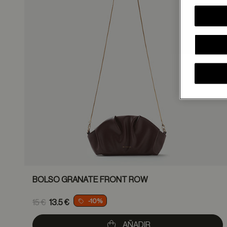
BOLSO GRANATE FRONT ROW
Price reduced from
-10%
15 €
13.5 €
to
AÑADIR