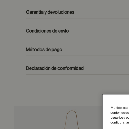
Garantía y devoluciones
Condiciones de envío
Métodos de pago
formulario de contacto
Declaración de conformidad
Multiópticas 
contenido del
usuarios y po
Guar
configurarla