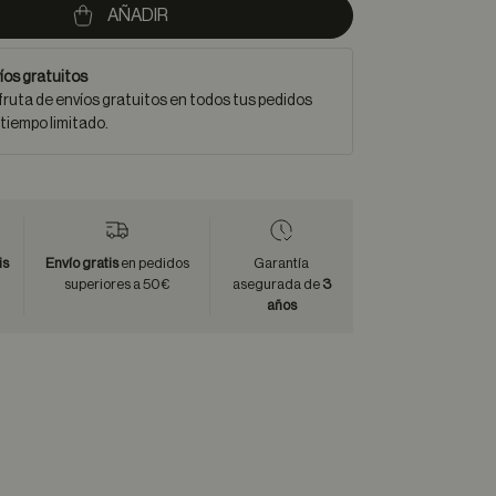
AÑADIR
íos gratuitos
fruta de envíos gratuitos en todos tus pedidos
 tiempo limitado.
is
Envío gratis
en pedidos
Garantía
superiores a 50€
asegurada de
3
años