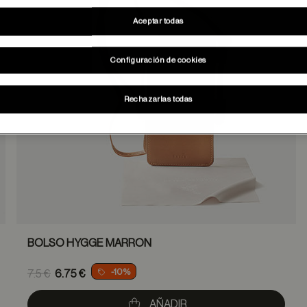
Aceptar todas
Configuración de cookies
Rechazarlas todas
BOLSO HYGGE MARRON
Price reduced from
-10%
7.5 €
6.75 €
to
AÑADIR