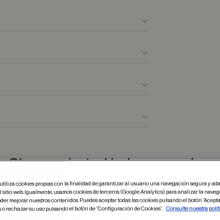
Otros usuarios tambien han comprado
utiliza cookies propias con la finalidad de garantizar al usuario una navegación segura y ada
 sitio web. Igualmente, usamos cookies de terceros (Google Analytics) para analizar la naveg
der mejorar nuestros contenidos. Puedes aceptar todas las cookies pulsando el botón “Acepta
dar en favoritos
Guardar
s o rechazar su uso pulsando el botón de “Configuración de Cookies”.
Consulte nuestra polít