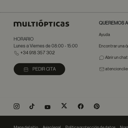
QUEREMOS A
Ayuda
HORARIO
Lunes a Viernes de 08:00 - 15:00
Encontrar una ó
+34 918 357 302
Abrir un cha
PEDIR CITA
atencioncli
Mapa del sitio
Aviso legal
Política protección de datos
Norm