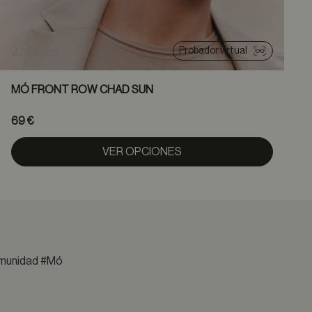
3 colores
1
Probador virtual
MÓ FRONT ROW CHAD SUN
69 €
VER OPCIONES
comunidad #Mó