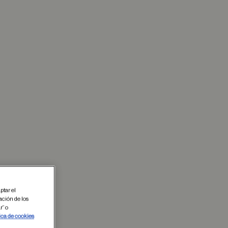
ptar el
ación de los
r” o
 en favoritos
ica de cookies