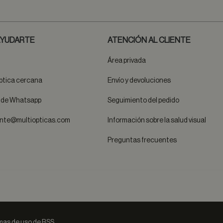
YUDARTE
ATENCIÓN AL CLIENTE
Área privada
ptica cercana
Envío y devoluciones
t de Whatsapp
Seguimiento del pedido
ente@multiopticas.com
Información sobre la salud visual
Preguntas frecuentes
as de uso de RSS