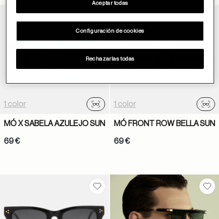
Aceptar todas
Guardar en favoritos
Gua
Configuración de cookies
Rechazarlas todas
1 color
1 color
Probador virtual
Prob
MÓ X SABELA AZULEJO SUN
MÓ FRONT ROW BELLA SUN
69 €
69 €
Guardar en favoritos
Gua