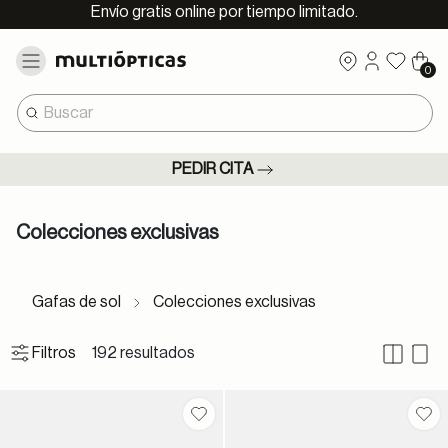
Envío gratis online por tiempo limitado.
0
PEDIR CITA
Colecciones exclusivas
Gafas de sol
Colecciones exclusivas
192 resultados
Filtros
Guardar en favoritos
Gua