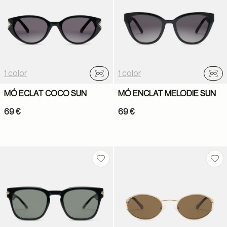
1 color
1 color
Probador virtual
Prob
MÓ ECLAT COCO SUN
MÓ ENCLAT MELODIE SUN
69 €
69 €
Guardar en favoritos
Gua