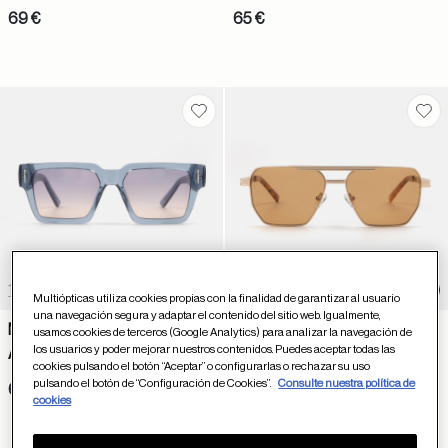
69 €
65 €
Guardar en favoritos
Gua
1 color
1 color
Probador virtual
Prob
Multiópticas utiliza cookies propias con la finalidad de garantizar al usuario
una navegación segura y adaptar el contenido del sitio web. Igualmente,
MÓ AVELLANEDA
MÓ MOVERS AOYAMA SUN
usamos cookies de terceros (Google Analytics) para analizar la navegación de
los usuarios y poder mejorar nuestros contenidos. Puedes aceptar todas las
ANTIPAROS SUN
65 €
cookies pulsando el botón “Aceptar” o configurarlas o rechazar su uso
pulsando el botón de “Configuración de Cookies”.
Consulte nuestra política de
65 €
cookies