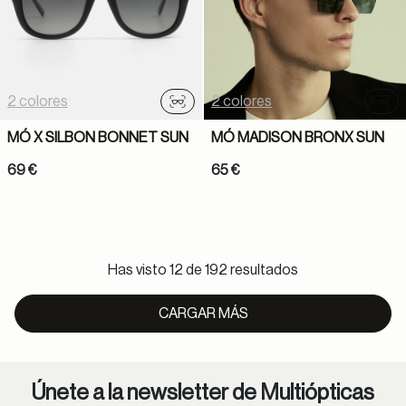
2 colores
2 colores
Probador virtual
Prob
MÓ X SILBON BONNET SUN
MÓ MADISON BRONX SUN
69 €
65 €
Has visto 12 de 192 resultados
CARGAR MÁS
Únete a la newsletter de Multiópticas