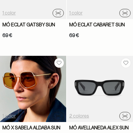
1 color
1 color
Probador virtual
Prob
MÓ ECLAT GATSBY SUN
MÓ ECLAT CABARET SUN
69 €
69 €
Guardar en favoritos
Gua
1 color
2 colores
Probador virtual
Prob
MÓ X SABELA ALDABA SUN
MÓ AVELLANEDA ALEX SUN