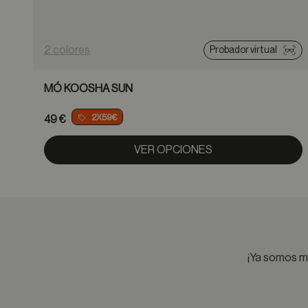
2 colores
Probador virtual
MÓ KOOSHA SUN
2X59€
49 €
VER OPCIONES
¡Ya somos má