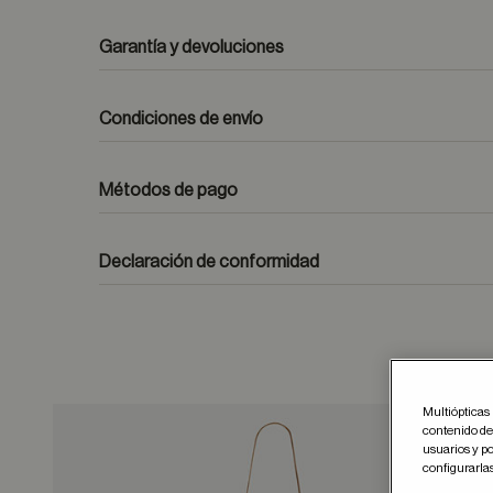
Garantía y devoluciones
Condiciones de envío
Métodos de pago
formulario de contacto
Declaración de conformidad
Multiópticas 
contenido del
usuarios y po
Guar
configurarla