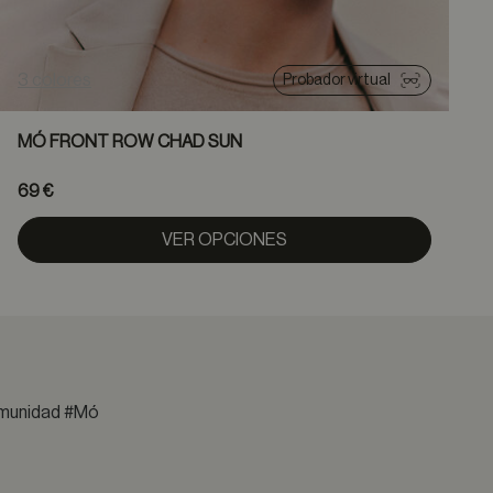
3 colores
1
Probador virtual
MÓ FRONT ROW CHAD SUN
69 €
VER OPCIONES
comunidad #Mó