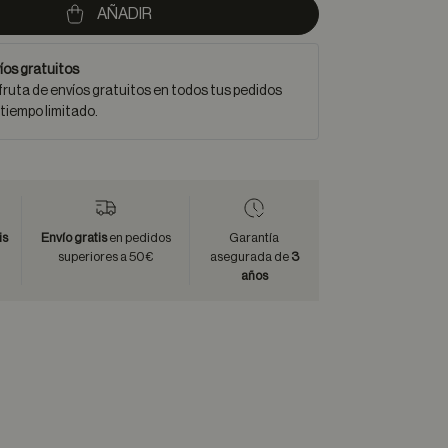
AÑADIR
íos gratuitos
fruta de envíos gratuitos en todos tus pedidos
 tiempo limitado.
is
Envío gratis
en pedidos
Garantía
superiores a 50€
asegurada de
3
años