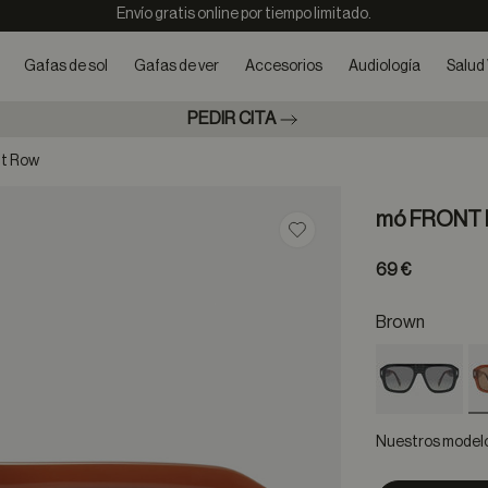
Envío gratis online por tiempo limitado.
Gafas de sol
Gafas de ver
Accesorios
Audiología
Salud 
PEDIR CITA
nt Row
mó FRONT
Guardar en favoritos
69 €
Brown
Nuestros modelos