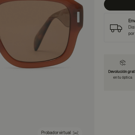
Env
Dis
por
Devolución grat
en tu óptica
Probador virtual