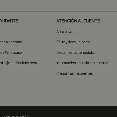
YUDARTE
ATENCIÓN AL CLIENTE
Área privada
ptica cercana
Envío y devoluciones
t de Whatsapp
Seguimiento del pedido
ente@multiopticas.com
Información sobre la salud visual
Preguntas frecuentes
as de uso de RSS