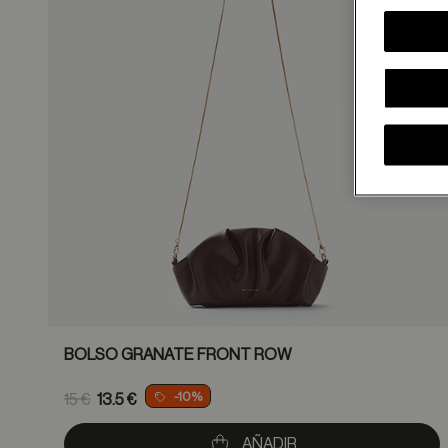
BOLSO GRANATE FRONT ROW
Price reduced from
-10%
15 €
13.5 €
to
AÑADIR