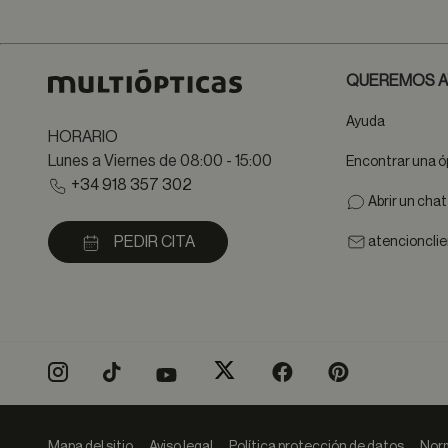
QUEREMOS A
Ayuda
HORARIO
Lunes a Viernes de 08:00 - 15:00
Encontrar una ó
+34 918 357 302
Abrir un cha
PEDIR CITA
atencioncli
Mapa del sitio
Aviso legal
Política protección de datos
Norm