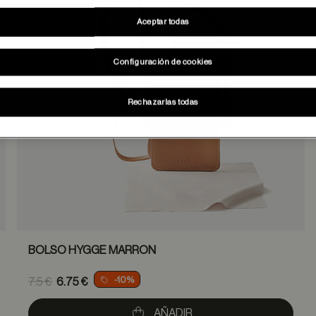
Aceptar todas
Configuración de cookies
Rechazarlas todas
BOLSO HYGGE MARRON
Price reduced from
-10%
7.5 €
6.75 €
to
AÑADIR