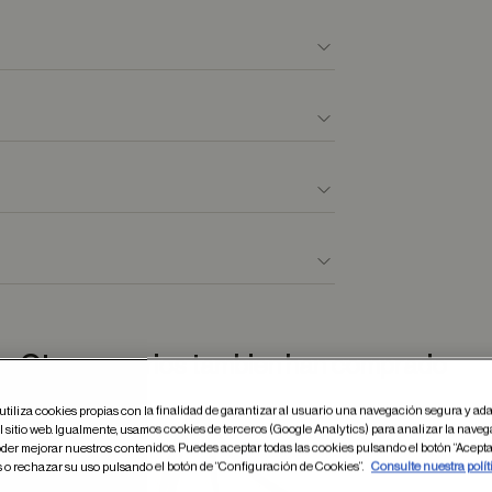
Otros usuarios tambien han comprado
utiliza cookies propias con la finalidad de garantizar al usuario una navegación segura y ada
 sitio web. Igualmente, usamos cookies de terceros (Google Analytics) para analizar la naveg
der mejorar nuestros contenidos. Puedes aceptar todas las cookies pulsando el botón “Acepta
dar en favoritos
Guardar
s o rechazar su uso pulsando el botón de “Configuración de Cookies”.
Consulte nuestra polít