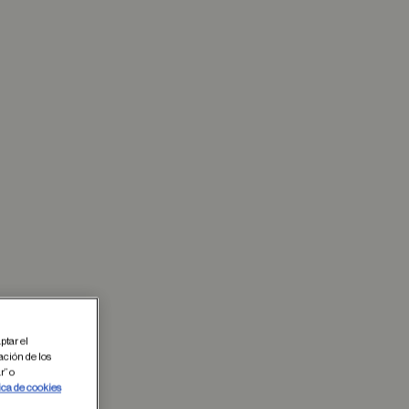
ptar el
ación de los
r” o
 en favoritos
ica de cookies